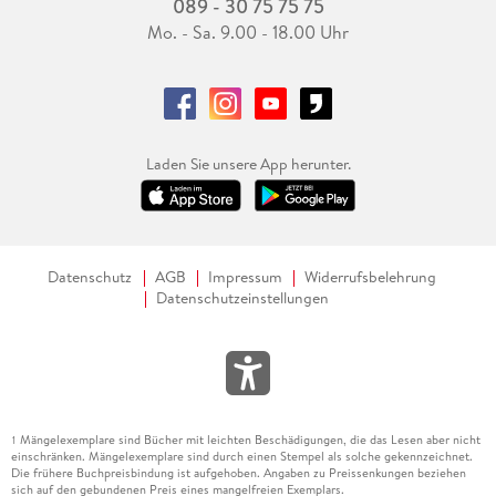
089 - 30 75 75 75
Mo. - Sa. 9.00 - 18.00 Uhr
Laden Sie unsere App herunter.
Datenschutz
AGB
Impressum
Widerrufsbelehrung
Datenschutzeinstellungen
Mängelexemplare sind Bücher mit leichten Beschädigungen, die das Lesen aber nicht
1
einschränken. Mängelexemplare sind durch einen Stempel als solche gekennzeichnet.
Die frühere Buchpreisbindung ist aufgehoben. Angaben zu Preissenkungen beziehen
sich auf den gebundenen Preis eines mangelfreien Exemplars.