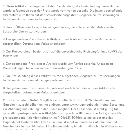
Diese Artikel unterliegen nicht der Preisbindung, die Preisbindung dieser Artikel
2
wurde aufgehoben oder der Preis wurde vom Verlag gesenkt. Die jeweils zutreffende
Alternative wird Ihnen auf der Artikelseite dargestellt. Angaben zu Preissenkungen
beziehen sich auf den vorherigen Preis.
Durch Öffnen der Leseprobe willigen Sie ein, dass Daten an den Anbieter der
3
Leseprobe übermittelt werden.
Der gebundene Preis dieses Artikels wird nach Ablauf des auf der Artikelseite
4
dargestellten Datums vom Verlag angehoben.
Der Preisvergleich bezieht sich auf die unverbindliche Preisempfehlung (UVP) des
5
Herstellers.
Der gebundene Preis dieses Artikels wurde vom Verlag gesenkt. Angaben zu
6
Preissenkungen beziehen sich auf den vorherigen Preis.
Die Preisbindung dieses Artikels wurde aufgehoben. Angaben zu Preissenkungen
7
beziehen sich auf den letzten gebundenen Preis.
Der gebundene Preis dieses Artikels wird nach Ablauf des auf der Artikelseite
8
dargestellten Datums vom Verlag angehoben.
Ihr Gutschein SOMMER13 gilt bis einschließlich 10.08.2026. Sie können den
12
Gutschein ausschließlich online einlösen unter www.hugendubel.de. Keine Bestellung
zur Abholung mit Zahlung in der Filiale möglich. Der Gutschein ist nicht gültig für
gesetzlich preisgebundene Artikel (deutschsprachige Bücher und eBooks) sowie für
preisgebundene Kalender, tolino shine (4016621130466), tolino select und das
Hugendubel Hörbuch Abo. Der Gutschein ist nicht mit anderen Gutscheinen und
Geschenkkarten kombinierbar. Eine Barauszahlung ist nicht möglich. Ein Weiterverkauf