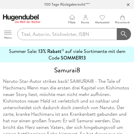
100 Tage Rückgaberecht***
Abholung in über 100 Filialen
Filiale
Konto
Merkzettel
Warenkorb
Hugendubel
Menu
Summer Sale:
13% Rabatt
auf viele Sortimente mit dem
12
mehr
Code
SOMMER13
erfahren
Samurai8
Naruto-Star-Autor strikes back! SAMURAI8 - The Tale of
Hachimaru Wenn man die ersten drei Kapitel von Kishimotos
neuer Story liest, möchte man nicht mehr aufhören.
Kishimotos neuer Held ist verletzlich und so nahbar und
unterscheidet sich dadurch doch ziemlich von Naruto. Der
zarte, kranke Hachimaru ist ans Krankenbett gebunden und
hat nur einen großen Traum: Er will Samurai werden. Das
bricht das Herz seines Vaters, der sich hingebungsvoll um
seinen bettlägerigen Sohn kümmert. So hat dieser nur ein