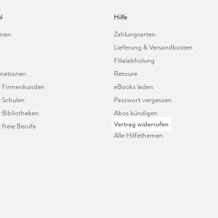
l
Hilfe
hmen
Zahlungsarten
Lieferung & Versandkosten
Filialabholung
mationen
Retoure
ür Firmenkunden
eBooks laden
r Schulen
Passwort vergessen
r Bibliotheken
Abos kündigen
Vertrag widerrufen
r freie Berufe
Alle Hilfethemen