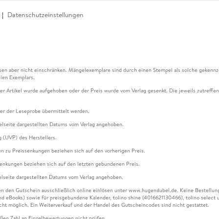
Datenschutzeinstellungen
en aber nicht einschränken. Mängelexemplare sind durch einen Stempel als solche gekennz
ien Exemplars.
ser Artikel wurde aufgehoben oder der Preis wurde vom Verlag gesenkt. Die jeweils zutreffend
ter der Leseprobe übermittelt werden.
kelseite dargestellten Datums vom Verlag angehoben.
g (UVP) des Herstellers.
n zu Preissenkungen beziehen sich auf den vorherigen Preis.
senkungen beziehen sich auf den letzten gebundenen Preis.
kelseite dargestellten Datums vom Verlag angehoben.
n den Gutschein ausschließlich online einlösen unter www.hugendubel.de. Keine Bestellung z
und eBooks) sowie für preisgebundene Kalender, tolino shine (4016621130466), tolino selec
cht möglich. Ein Weiterverkauf und der Handel des Gutscheincodes sind nicht gestattet.
ßen Zahl an Einzelbewertungen nicht prüfen.