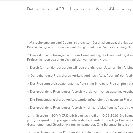
Datenschutz
AGB
Impressum
Widerrufsbelehrung
Mängelexemplare sind Bücher mit leichten Beschädigungen, die das Les
1
Preissenkungen beziehen sich auf den gebundenen Preis eines mangelfre
Diese Artikel unterliegen nicht der Preisbindung, die Preisbindung die
2
Preissenkungen beziehen sich auf den vorherigen Preis.
Durch Öffnen der Leseprobe willigen Sie ein, dass Daten an den Anbie
3
Der gebundene Preis dieses Artikels wird nach Ablauf des auf der Arti
4
Der Preisvergleich bezieht sich auf die unverbindliche Preisempfehlun
5
Der gebundene Preis dieses Artikels wurde vom Verlag gesenkt. Angabe
6
Die Preisbindung dieses Artikels wurde aufgehoben. Angaben zu Preis
7
Der gebundene Preis dieses Artikels wird nach Ablauf des auf der Arti
8
Ihr Gutschein SOMMER13 gilt bis einschließlich 10.08.2026. Sie könne
12
gültig für gesetzlich preisgebundene Artikel (deutschsprachige Bücher 
Gutscheinen und Geschenkkarten kombinierbar. Eine Barauszahlung ist ni
Leider können wir die Echtheit der Kundenbewertung aufgrund der gro
15