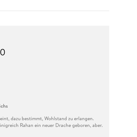
10
ichs
heint, dazu bestimmt, Wohlstand zu erlangen.
nigreich Rahan ein neuer Drache geboren, aber.
wachsen ist, wird er vom Kronprinzen in den Tiefen