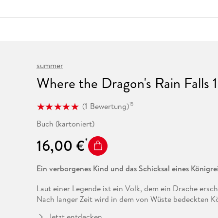
Fremdsprachige Bücher
n Lernhilfen
 Jugendbücher
eiber
Hörbuch Downloads im Bundle
cher
 Vergleich
 Puzzlezubehör
Lernen
New Adult
STABILO
Taschenbücher
hilfen
hriller
 Backen
er
lender
Ratgeber
op
hriller
Romance
Sachbücher
summer
precher:innen
Science Fiction
Where the Dragon's Rain Falls 
Fremdsprachige Bücher
(
1
Bewertung
)
15
Buch (kartoniert)
16,00 €
Ein verborgenes Kind und das Schicksal eines Königre
Laut einer Legende ist ein Volk, dem ein Drache ersc
Nach langer Zeit wird in dem von Wüste bedeckten Kö
. . als zerbrechlicher kleiner Junge! Bis der Junge er
Jetzt entdecken