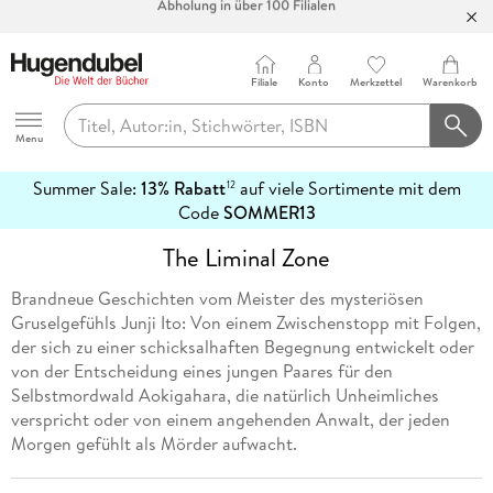
Bücher versandkostenfrei*
100 Tage Rückgaberecht***
Filiale
Konto
Merkzettel
Warenkorb
Abholung in über 100 Filialen
Hugendubel
Menu
Summer Sale:
13% Rabatt
auf viele Sortimente mit dem
12
mehr
Code
SOMMER13
erfahren
The Liminal Zone
Brandneue Geschichten vom Meister des mysteriösen
Gruselgefühls Junji Ito: Von einem Zwischenstopp mit Folgen,
der sich zu einer schicksalhaften Begegnung entwickelt oder
von der Entscheidung eines jungen Paares für den
Selbstmordwald Aokigahara, die natürlich Unheimliches
verspricht oder von einem angehenden Anwalt, der jeden
Morgen gefühlt als Mörder aufwacht.