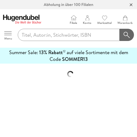
Abholung in über 100 Filialen
Filiale
Konto
Merkzettel
Warenkorb
Hugendubel
Menu
Summer Sale:
13% Rabatt
auf viele Sortimente mit dem
12
mehr
Code
SOMMER13
erfahren