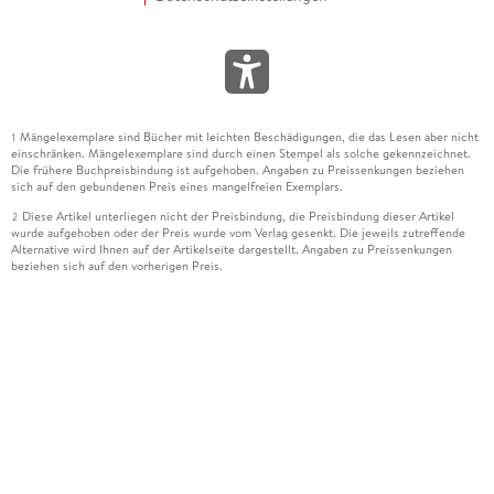
Mängelexemplare sind Bücher mit leichten Beschädigungen, die das Lesen aber nicht
1
einschränken. Mängelexemplare sind durch einen Stempel als solche gekennzeichnet.
Die frühere Buchpreisbindung ist aufgehoben. Angaben zu Preissenkungen beziehen
sich auf den gebundenen Preis eines mangelfreien Exemplars.
Diese Artikel unterliegen nicht der Preisbindung, die Preisbindung dieser Artikel
2
wurde aufgehoben oder der Preis wurde vom Verlag gesenkt. Die jeweils zutreffende
Alternative wird Ihnen auf der Artikelseite dargestellt. Angaben zu Preissenkungen
beziehen sich auf den vorherigen Preis.
Durch Öffnen der Leseprobe willigen Sie ein, dass Daten an den Anbieter der
3
Leseprobe übermittelt werden.
Der gebundene Preis dieses Artikels wird nach Ablauf des auf der Artikelseite
4
dargestellten Datums vom Verlag angehoben.
Der Preisvergleich bezieht sich auf die unverbindliche Preisempfehlung (UVP) des
5
Herstellers.
Der gebundene Preis dieses Artikels wurde vom Verlag gesenkt. Angaben zu
6
Preissenkungen beziehen sich auf den vorherigen Preis.
Die Preisbindung dieses Artikels wurde aufgehoben. Angaben zu Preissenkungen
7