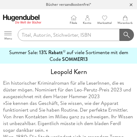
Bücher versandkostenfrei*
100 Tage Rückgaberecht***
Abholung in über 100 Filialen
Filiale
Konto
Merkzettel
Warenkorb
Hugendubel
Menu
Summer Sale:
13% Rabatt
auf viele Sortimente mit dem
12
mehr
Code
SOMMER13
erfahren
Leopold Kern
Ein historischer Kriminalroman für alle LeserInnen, die es
düster mögen. Nominiert für den Leo-Perutz-Preis 2023 und
ausgezeichnet mit dem Harzer Hammer 2023
»Sie kennen das Geschäft, Sie wissen, wie der Apparat
funktioniert und Sie haben Routine. Der perfekte Ermittler.
Von ihren Kontakten im Milieu ganz zu schweigen. Ihr Wissen
ist unbezahlbar. Eigentlich müsste ich dem bladen Ferdl
sogar dankbar sein. «
Wien, 1880: Die Stadt verändert sich in rasendem Tempo,