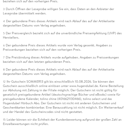
beziehen sich auf den vorherigen Preis.
Durch Öffnen der Leseprobe willigen Sie ein, dass Daten an den Anbieter der
3
Leseprobe übermittelt werden.
Der gebundene Preis dieses Artikels wird nach Ablauf des auf der Artikelseite
4
dargestellten Datums vom Verlag angehoben.
Der Preisvergleich bezieht sich auf die unverbindliche Preisempfehlung (UVP) des
5
Herstellers.
Der gebundene Preis dieses Artikels wurde vom Verlag gesenkt. Angaben zu
6
Preissenkungen beziehen sich auf den vorherigen Preis.
Die Preisbindung dieses Artikels wurde aufgehoben. Angaben zu Preissenkungen
7
beziehen sich auf den letzten gebundenen Preis.
Der gebundene Preis dieses Artikels wird nach Ablauf des auf der Artikelseite
8
dargestellten Datums vom Verlag angehoben.
Ihr Gutschein SOMMER13 gilt bis einschließlich 10.08.2026. Sie können den
12
Gutschein ausschließlich online einlösen unter www.hugendubel.de. Keine Bestellung
zur Abholung mit Zahlung in der Filiale möglich. Der Gutschein ist nicht gültig für
gesetzlich preisgebundene Artikel (deutschsprachige Bücher und eBooks) sowie für
preisgebundene Kalender, tolino shine (4016621130466), tolino select und das
Hugendubel Hörbuch Abo. Der Gutschein ist nicht mit anderen Gutscheinen und
Geschenkkarten kombinierbar. Eine Barauszahlung ist nicht möglich. Ein Weiterverkauf
und der Handel des Gutscheincodes sind nicht gestattet.
Leider können wir die Echtheit der Kundenbewertung aufgrund der großen Zahl an
15
Einzelbewertungen nicht prüfen.