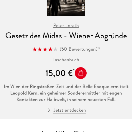
Peter Lorath
Gesetz des Midas - Wiener Abgründe
(
50
Bewertungen
)
15
Taschenbuch
15,00 €
Im Wien der Ringstraßen-Zeit und der Belle Epoque ermittelt
Leopold Kern, ein geheimer Sonderermittler mit engen
Kontakten zur Halbwelt, in seinem neuesten Fall.
Jetzt entdecken
Nach der Ermordung des russischen Zaren liegen bei
Polizeipräsident Marx die Nerven blank. Ungereimtheiten an
der Leiche eines ermordeten Ziegelarbeiters lassen ihn ein
ähnliches Attentat in Wien befürchten. Doch die