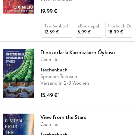
19,99 €
*
Taschenbuch
eBook epub
Hörbuch Dow
12,59 €
5,99 €
18,99 €
Dinozorlarla Karincalarin Öyküsü
Cixin Liu
Taschenbuch
Sprache: Türkisch
Versand in 2-3 Wochen
15,49 €
*
View from the Stars
Cixin Liu
Taschenbuch