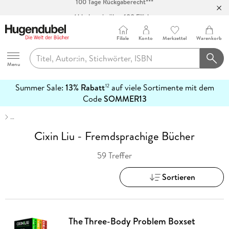
Abholung in über 100 Filialen
Filiale
Konto
Merkzettel
Warenkorb
Hugendubel
Menu
Summer Sale:
13% Rabatt
auf viele Sortimente mit dem
12
mehr
Code
SOMMER13
erfahren
…
Cixin Liu - Fremdsprachige Bücher
59 Treffer
Sortieren
The Three-Body Problem Boxset