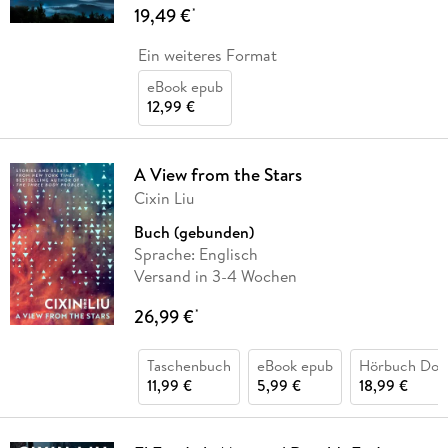
19,49 €
*
Ein weiteres Format
eBook epub
12,99 €
A View from the Stars
Cixin Liu
Buch (gebunden)
Sprache: Englisch
Versand in 3-4 Wochen
26,99 €
*
Taschenbuch
eBook epub
Hörbuch Dow
11,99 €
5,99 €
18,99 €