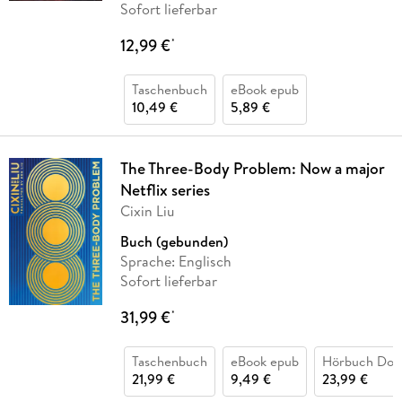
Sofort lieferbar
12,99 €
*
Taschenbuch
eBook epub
10,49 €
5,89 €
The Three-Body Problem: Now a major
Netflix series
Cixin Liu
Buch (gebunden)
Sprache: Englisch
Sofort lieferbar
31,99 €
*
Taschenbuch
eBook epub
Hörbuch Dow
21,99 €
9,49 €
23,99 €