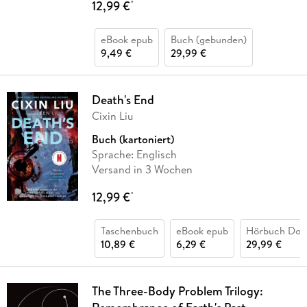
12,99 €
*
eBook epub
Buch (gebunden)
9,49 €
29,99 €
Death's End
Cixin Liu
Buch (kartoniert)
Sprache: Englisch
Versand in 3 Wochen
12,99 €
*
Taschenbuch
eBook epub
Hörbuch Dow
10,89 €
6,29 €
29,99 €
The Three-Body Problem Trilogy: