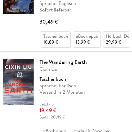
Sprache: Englisch
Sofort lieferbar
30,49 €
*
Taschenbuch
eBook epub
Hörbuch Dow
10,89 €
13,99 €
29,99 €
The Wandering Earth
Cixin Liu
Taschenbuch
Sprache: Englisch
Versand in 2 Monaten
Jetzt nur
19,49 €
*
Statt
20,49 €
eBook epub
Hörbuch Download