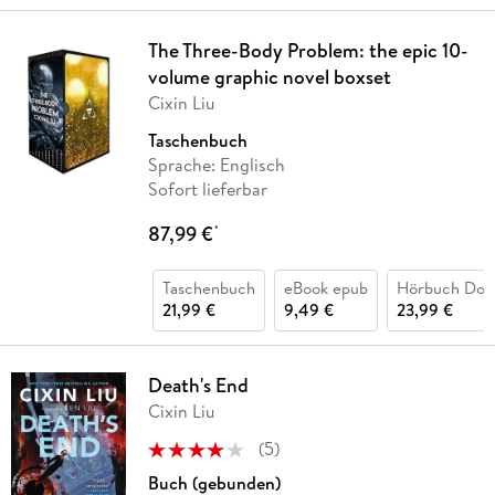
The Three-Body Problem: the epic 10-
volume graphic novel boxset
Cixin Liu
Taschenbuch
Sprache: Englisch
Sofort lieferbar
87,99 €
*
Taschenbuch
eBook epub
Hörbuch Dow
21,99 €
9,49 €
23,99 €
Death's End
Cixin Liu
(
5
)
Buch (gebunden)