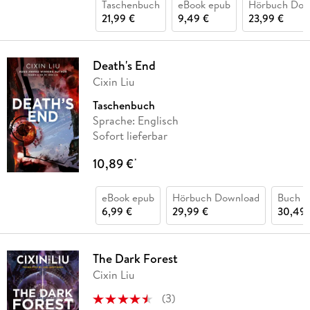
Taschenbuch
eBook epub
Hörbuch Dow
21,99 €
9,49 €
23,99 €
Death's End
Cixin Liu
Taschenbuch
Sprache: Englisch
Sofort lieferbar
10,89 €
*
eBook epub
Hörbuch Download
Buch (
6,99 €
29,99 €
30,49 
The Dark Forest
Cixin Liu
(
3
)