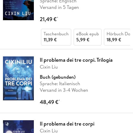
Sprache: Englisch
Versand in 5 Tagen
21,49 €
*
Taschenbuch
eBook epub
Hörbuch Dow
11,39 €
5,99 €
18,99 €
Il problema dei tre corpi. Trilogia
Cixin Liu
Buch (gebunden)
Sprache: Italienisch
Versand in 3-4 Wochen
48,49 €
*
Il problema dei tre corpi
Cixin Liu