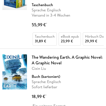
Taschenbuch
Sprache: Englisch
Versand in 3-4 Wochen
55,99 €
*
Taschenbuch
eBook epub
Hörbuch Dow
31,89 €
23,99 €
29,99 €
The Wandering Earth. A Graphic Novel:
A Graphic Novel
Cixin Liu
Buch (kartoniert)
Sprache: Englisch
Sofort lieferbar
18,99 €
*
Ein weiteres Format