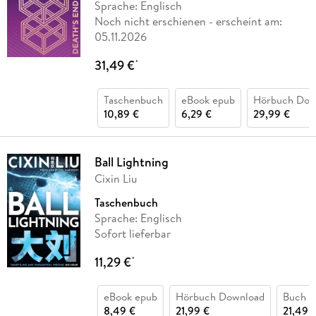
Sprache: Englisch
Noch nicht erschienen
- erscheint am:
05.11.2026
31,49 €
*
Taschenbuch
eBook epub
Hörbuch Dow
10,89 €
6,29 €
29,99 €
Ball Lightning
Cixin Liu
Taschenbuch
Sprache: Englisch
Sofort lieferbar
11,29 €
*
eBook epub
Hörbuch Download
Buch (k
8,49 €
21,99 €
21,49 