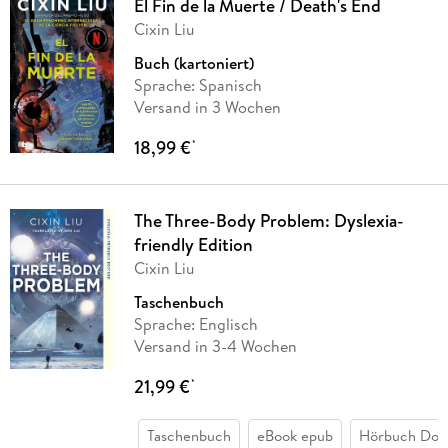
El Fin de la Muerte / Death's End
Cixin Liu
Buch (kartoniert)
Sprache: Spanisch
Versand in 3 Wochen
18,99 €
*
The Three-Body Problem: Dyslexia-
friendly Edition
Cixin Liu
Taschenbuch
Sprache: Englisch
Versand in 3-4 Wochen
21,99 €
*
Taschenbuch
eBook epub
Hörbuch Dow