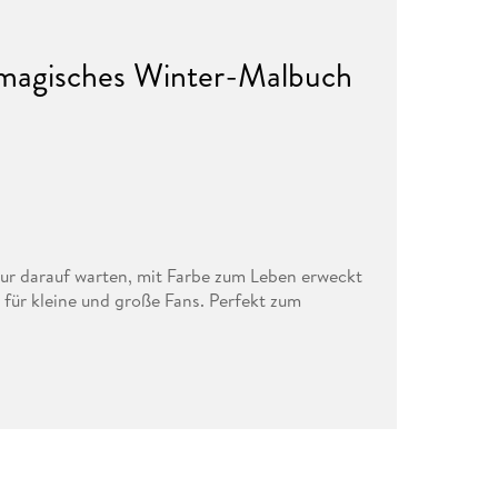
magisches Winter-Malbuch
nur darauf warten, mit Farbe zum Leben erweckt
für kleine und große Fans. Perfekt zum
der Pokémon.
e Felori, Hefel und Ferkuli
tion
n