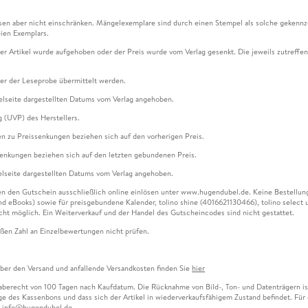
en aber nicht einschränken. Mängelexemplare sind durch einen Stempel als solche gekennz
ien Exemplars.
ser Artikel wurde aufgehoben oder der Preis wurde vom Verlag gesenkt. Die jeweils zutreffend
ter der Leseprobe übermittelt werden.
kelseite dargestellten Datums vom Verlag angehoben.
g (UVP) des Herstellers.
n zu Preissenkungen beziehen sich auf den vorherigen Preis.
senkungen beziehen sich auf den letzten gebundenen Preis.
kelseite dargestellten Datums vom Verlag angehoben.
n den Gutschein ausschließlich online einlösen unter www.hugendubel.de. Keine Bestellung z
und eBooks) sowie für preisgebundene Kalender, tolino shine (4016621130466), tolino selec
cht möglich. Ein Weiterverkauf und der Handel des Gutscheincodes sind nicht gestattet.
ßen Zahl an Einzelbewertungen nicht prüfen.
über den Versand und anfallende Versandkosten finden Sie
hier
gaberecht von 100 Tagen nach Kaufdatum. Die Rücknahme von Bild-, Ton- und Datenträgern ist 
e des Kassenbons und dass sich der Artikel in wiederverkaufsfähigem Zustand befindet. Für d
an info@hugendubel.de.