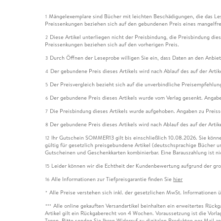
Mängelexemplare sind Bücher mit leichten Beschädigungen, die das Les
1
Preissenkungen beziehen sich auf den gebundenen Preis eines mangelfre
Diese Artikel unterliegen nicht der Preisbindung, die Preisbindung die
2
Preissenkungen beziehen sich auf den vorherigen Preis.
Durch Öffnen der Leseprobe willigen Sie ein, dass Daten an den Anbie
3
Der gebundene Preis dieses Artikels wird nach Ablauf des auf der Arti
4
Der Preisvergleich bezieht sich auf die unverbindliche Preisempfehlun
5
Der gebundene Preis dieses Artikels wurde vom Verlag gesenkt. Angabe
6
Die Preisbindung dieses Artikels wurde aufgehoben. Angaben zu Preis
7
Der gebundene Preis dieses Artikels wird nach Ablauf des auf der Arti
8
Ihr Gutschein SOMMER13 gilt bis einschließlich 10.08.2026. Sie könne
12
gültig für gesetzlich preisgebundene Artikel (deutschsprachige Bücher 
Gutscheinen und Geschenkkarten kombinierbar. Eine Barauszahlung ist ni
Leider können wir die Echtheit der Kundenbewertung aufgrund der gro
15
Alle Informationen zur Tiefpreisgarantie finden Sie
hier
16
Alle Preise verstehen sich inkl. der gesetzlichen MwSt. Informationen 
*
Alle online gekauften Versandartikel beinhalten ein erweitertes Rück
***
Artikel gilt ein Rückgaberecht von 4 Wochen. Voraussetzung ist die Vorlag
Tagen. Bitte senden Sie Ihren Widerruf zu digitalen Produkten per Mail 