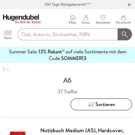
Abholung in über 100 Filialen
Filiale
Konto
Merkzettel
Warenkorb
Hugendubel
Menu
Summer Sale:
13% Rabatt
auf viele Sortimente mit dem
12
mehr
Code
SOMMER13
erfahren
…
A6
37 Treffer
Sortieren
Notizbuch Medium (A5), Hardcover,