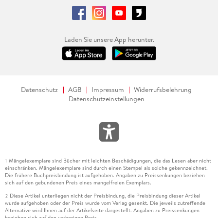
Laden Sie unsere App herunter.
Datenschutz
AGB
Impressum
Widerrufsbelehrung
Datenschutzeinstellungen
Mängelexemplare sind Bücher mit leichten Beschädigungen, die das Lesen aber nicht
1
einschränken. Mängelexemplare sind durch einen Stempel als solche gekennzeichnet.
Die frühere Buchpreisbindung ist aufgehoben. Angaben zu Preissenkungen beziehen
sich auf den gebundenen Preis eines mangelfreien Exemplars.
Diese Artikel unterliegen nicht der Preisbindung, die Preisbindung dieser Artikel
2
wurde aufgehoben oder der Preis wurde vom Verlag gesenkt. Die jeweils zutreffende
Alternative wird Ihnen auf der Artikelseite dargestellt. Angaben zu Preissenkungen
beziehen sich auf den vorherigen Preis.