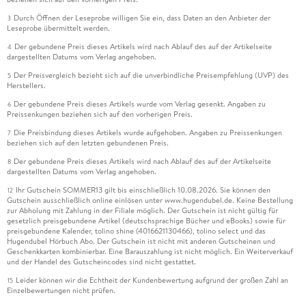
Durch Öffnen der Leseprobe willigen Sie ein, dass Daten an den Anbieter der
3
Leseprobe übermittelt werden.
Der gebundene Preis dieses Artikels wird nach Ablauf des auf der Artikelseite
4
dargestellten Datums vom Verlag angehoben.
Der Preisvergleich bezieht sich auf die unverbindliche Preisempfehlung (UVP) des
5
Herstellers.
Der gebundene Preis dieses Artikels wurde vom Verlag gesenkt. Angaben zu
6
Preissenkungen beziehen sich auf den vorherigen Preis.
Die Preisbindung dieses Artikels wurde aufgehoben. Angaben zu Preissenkungen
7
beziehen sich auf den letzten gebundenen Preis.
Der gebundene Preis dieses Artikels wird nach Ablauf des auf der Artikelseite
8
dargestellten Datums vom Verlag angehoben.
Ihr Gutschein SOMMER13 gilt bis einschließlich 10.08.2026. Sie können den
12
Gutschein ausschließlich online einlösen unter www.hugendubel.de. Keine Bestellung
zur Abholung mit Zahlung in der Filiale möglich. Der Gutschein ist nicht gültig für
gesetzlich preisgebundene Artikel (deutschsprachige Bücher und eBooks) sowie für
preisgebundene Kalender, tolino shine (4016621130466), tolino select und das
Hugendubel Hörbuch Abo. Der Gutschein ist nicht mit anderen Gutscheinen und
Geschenkkarten kombinierbar. Eine Barauszahlung ist nicht möglich. Ein Weiterverkauf
und der Handel des Gutscheincodes sind nicht gestattet.
Leider können wir die Echtheit der Kundenbewertung aufgrund der großen Zahl an
15
Einzelbewertungen nicht prüfen.