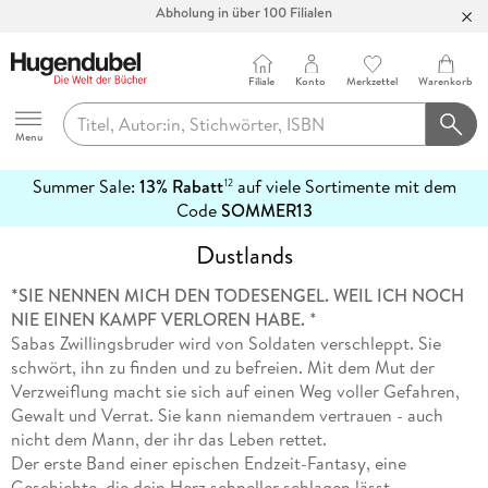
Abholung in über 100 Filialen
Filiale
Konto
Merkzettel
Warenkorb
Hugendubel
Menu
Summer Sale:
13% Rabatt
auf viele Sortimente mit dem
12
mehr
Code
SOMMER13
erfahren
Dustlands
*SIE NENNEN MICH DEN TODESENGEL. WEIL ICH NOCH
NIE EINEN KAMPF VERLOREN HABE.
*
Sabas Zwillingsbruder wird von Soldaten verschleppt. Sie
schwört, ihn zu finden und zu befreien. Mit dem Mut der
Verzweiflung macht sie sich auf einen Weg voller Gefahren,
Gewalt und Verrat. Sie kann niemandem vertrauen - auch
nicht dem Mann, der ihr das Leben rettet.
Der erste Band einer epischen Endzeit-Fantasy, eine
Geschichte, die dein Herz schneller schlagen lässt.