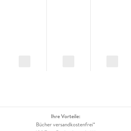
auf ein Stück Land in New Eden hofft, führt Saba eine
unerfahrene Rebellengruppe in den Kampf gegen den
mächtigen und charismatischen DeMalo mit seinen Siedlern
und Soldaten. Welche Chance haben sie? Saba muss
handeln. Und willens sein, den Preis zu zahlen.
Ihre Vorteile:
Bücher versandkostenfrei*