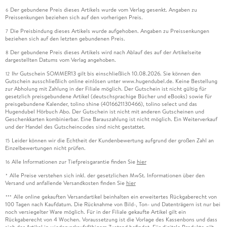
Der gebundene Preis dieses Artikels wurde vom Verlag gesenkt. Angaben zu
6
Preissenkungen beziehen sich auf den vorherigen Preis.
Die Preisbindung dieses Artikels wurde aufgehoben. Angaben zu Preissenkungen
7
beziehen sich auf den letzten gebundenen Preis.
Der gebundene Preis dieses Artikels wird nach Ablauf des auf der Artikelseite
8
dargestellten Datums vom Verlag angehoben.
Ihr Gutschein SOMMER13 gilt bis einschließlich 10.08.2026. Sie können den
12
Gutschein ausschließlich online einlösen unter www.hugendubel.de. Keine Bestellung
zur Abholung mit Zahlung in der Filiale möglich. Der Gutschein ist nicht gültig für
gesetzlich preisgebundene Artikel (deutschsprachige Bücher und eBooks) sowie für
preisgebundene Kalender, tolino shine (4016621130466), tolino select und das
Hugendubel Hörbuch Abo. Der Gutschein ist nicht mit anderen Gutscheinen und
Geschenkkarten kombinierbar. Eine Barauszahlung ist nicht möglich. Ein Weiterverkauf
und der Handel des Gutscheincodes sind nicht gestattet.
Leider können wir die Echtheit der Kundenbewertung aufgrund der großen Zahl an
15
Einzelbewertungen nicht prüfen.
Alle Informationen zur Tiefpreisgarantie finden Sie
hier
16
Alle Preise verstehen sich inkl. der gesetzlichen MwSt. Informationen über den
*
Versand und anfallende Versandkosten finden Sie
hier
Alle online gekauften Versandartikel beinhalten ein erweitertes Rückgaberecht von
***
100 Tagen nach Kaufdatum. Die Rücknahme von Bild-, Ton- und Datenträgern ist nur bei
noch versiegelter Ware möglich. Für in der Filiale gekaufte Artikel gilt ein
Rückgaberecht von 4 Wochen. Voraussetzung ist die Vorlage des Kassenbons und dass
sich der Artikel in wiederverkaufsfähigem Zustand befindet. Für digitale Produkte gilt