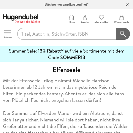
Bücher versandkostenfrei*
100 Tage Rückgaberecht***
Abholung in über 100 Filialen
Filiale
Konto
Merkzettel
Warenkorb
Hugendubel
Menu
Summer Sale:
13% Rabatt
auf viele Sortimente mit dem
12
mehr
Code
SOMMER13
erfahren
Elfenseele
Mit der Elfenseele-Trilogie nimmt Michelle Harrison
Leserinnen ab 12 Jahren mit in das mysteriöse Reich der
Elfen. Ein packendes Fantasy-Abenteuer, das sich alle Fans
von Plötzlich Fee nicht entgehen lassen dürfen!
Der Sommer auf Elvesden Manor wird ein Albtraum, da ist
sich Tanya sicher. Niemand will sie dort haben, nicht ihre
Großmutter und nicht die Elfen, die zu Tausenden die Wälder
um das alte Herrenhaus bevölkern. Während sie versucht,