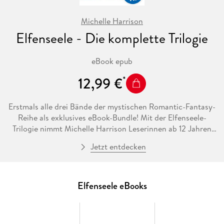
Michelle Harrison
Elfenseele - Die komplette Trilogie
eBook epub
12,99 €
Erstmals alle drei Bände der mystischen Romantic-Fantasy-
Reihe als exklusives eBook-Bundle! Mit der Elfenseele-
Trilogie nimmt Michelle Harrison Leserinnen ab 12 Jahren
mit in das mysteriöse Reich der Elfen. Ein packendes
Jetzt entdecken
Fantasy-Abenteuer, das sich alle Fans von Plötzlich Fee nicht
entgehen lassen dürfen!
Der Sommer auf Elvesden Manor wird ein Albtraum, da ist
Elfenseele eBooks
sich Tanya sicher. Niemand will sie dort haben, nicht ihre
Großmutter und nicht die Elfen, die zu Hunderten und
Tausenden die Wälder um das alte Herrenhaus bevölkern.