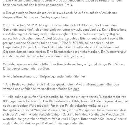
Die Preisbindung dieses Artikels wurde aufgehoben. Angaben zu Preissenkungen
7
beziehen sich auf den letzten gebundenen Preis.
Der gebundene Preis dieses Artikels wird nach Ablauf des auf der Artikelseite
8
dargestellten Datums vom Verlag angehoben.
Ihr Gutschein SOMMER13 gilt bis einschließlich 10.08.2026. Sie können den
12
Gutschein ausschließlich online einlösen unter www.hugendubel.de. Keine Bestellung
zur Abholung mit Zahlung in der Filiale möglich. Der Gutschein ist nicht gültig für
gesetzlich preisgebundene Artikel (deutschsprachige Bücher und eBooks) sowie für
preisgebundene Kalender, tolino shine (4016621130466), tolino select und das
Hugendubel Hörbuch Abo. Der Gutschein ist nicht mit anderen Gutscheinen und
Geschenkkarten kombinierbar. Eine Barauszahlung ist nicht möglich. Ein Weiterverkauf
und der Handel des Gutscheincodes sind nicht gestattet.
Leider können wir die Echtheit der Kundenbewertung aufgrund der großen Zahl an
15
Einzelbewertungen nicht prüfen.
Alle Informationen zur Tiefpreisgarantie finden Sie
hier
16
Alle Preise verstehen sich inkl. der gesetzlichen MwSt. Informationen über den
*
Versand und anfallende Versandkosten finden Sie
hier
Alle online gekauften Versandartikel beinhalten ein erweitertes Rückgaberecht von
***
100 Tagen nach Kaufdatum. Die Rücknahme von Bild-, Ton- und Datenträgern ist nur bei
noch versiegelter Ware möglich. Für in der Filiale gekaufte Artikel gilt ein
Rückgaberecht von 4 Wochen. Voraussetzung ist die Vorlage des Kassenbons und dass
sich der Artikel in wiederverkaufsfähigem Zustand befindet. Für digitale Produkte gilt
weiterhin die gesetzliche Widerrufsfrist von 14 Tagen. Bitte senden Sie Ihren Widerruf
zu digitalen Produkten per Mail an info@hugendubel.de.