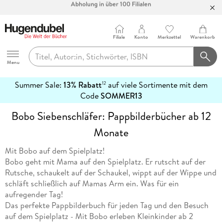
Bücher versandkostenfrei*
100 Tage Rückgaberecht***
Filiale
Konto
Merkzettel
Warenkorb
Abholung in über 100 Filialen
Hugendubel
Menu
Summer Sale:
13% Rabatt
auf viele Sortimente mit dem
12
mehr
Code
SOMMER13
erfahren
Bobo Siebenschläfer: Pappbilderbücher ab 12
Monate
Mit Bobo auf dem Spielplatz!
Bobo geht mit Mama auf den Spielplatz. Er rutscht auf der
Rutsche, schaukelt auf der Schaukel, wippt auf der Wippe und
schläft schließlich auf Mamas Arm ein. Was für ein
aufregender Tag!
Das perfekte Pappbilderbuch für jeden Tag und den Besuch
auf dem Spielplatz - Mit Bobo erleben Kleinkinder ab 2