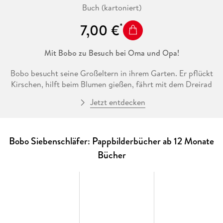
Buch (kartoniert)
7,00 €
Mit Bobo zu Besuch bei Oma und Opa!
Bobo besucht seine Großeltern in ihrem Garten. Er pflückt
Kirschen, hilft beim Blumen gießen, fährt mit dem Dreirad
und lässt sich von Opa etwas vorlesen. Im Liegestuhl schläft
Jetzt entdecken
er ein. Was für ein fröhlicher Tag!
Das perfekte Pappbilderbuch für Enkelkinder, die ihre Oma-
und Opatage genauso lieben wie Bobo. Mit Bobo erleben
Bobo Siebenschläfer: Pappbilderbücher ab 12 Monate
Kleinkinder ab 2 Jahren bekannte Alltagssituationen immer
Bücher
wieder und genießen erste kurze Vorlesemomente.