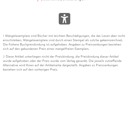
Mängelexemplare sind Bücher mit leichten Beschädigungen, die das Lesen aber nicht
1
einschränken. Mängelexemplare sind durch einen Stempel als solche gekennzeichnet.
Die frühere Buchpreisbindung ist aufgehoben. Angaben zu Preissenkungen beziehen
sich auf den gebundenen Preis eines mangelfreien Exemplars.
Diese Artikel unterliegen nicht der Preisbindung, die Preisbindung dieser Artikel
2
wurde aufgehoben oder der Preis wurde vom Verlag gesenkt. Die jeweils zutreffende
Alternative wird Ihnen auf der Artikelseite dargestellt. Angaben zu Preissenkungen
beziehen sich auf den vorherigen Preis.
Durch Öffnen der Leseprobe willigen Sie ein, dass Daten an den Anbieter der
3
Leseprobe übermittelt werden.
Der gebundene Preis dieses Artikels wird nach Ablauf des auf der Artikelseite
4
dargestellten Datums vom Verlag angehoben.
Der Preisvergleich bezieht sich auf die unverbindliche Preisempfehlung (UVP) des
5
Herstellers.
Der gebundene Preis dieses Artikels wurde vom Verlag gesenkt. Angaben zu
6
Preissenkungen beziehen sich auf den vorherigen Preis.
Die Preisbindung dieses Artikels wurde aufgehoben. Angaben zu Preissenkungen
7