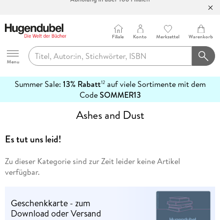
Bücher versandkostenfrei*
100 Tage Rückgaberecht***
Filiale
Konto
Merkzettel
Warenkorb
Abholung in über 100 Filialen
Hugendubel
Menu
Summer Sale:
13% Rabatt
auf viele Sortimente mit dem
12
mehr
Code
SOMMER13
erfahren
Ashes and Dust
Es tut uns leid!
Zu dieser Kategorie sind zur Zeit leider keine Artikel
verfügbar.
Geschenkkarte - zum
Download oder Versand