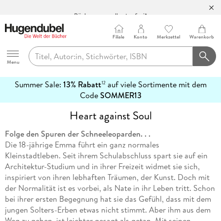
Bücher versandkostenfrei*
100 Tage Rückgaberecht***
Filiale
Konto
Merkzettel
Warenkorb
Abholung in über 100 Filialen
Hugendubel
Menu
Summer Sale:
13% Rabatt
auf viele Sortimente mit dem
12
mehr
Code
SOMMER13
erfahren
Heart against Soul
Folge den Spuren der Schneeleoparden. . .
Die 18-jährige Emma führt ein ganz normales
Kleinstadtleben. Seit ihrem Schulabschluss spart sie auf ein
Architektur-Studium und in ihrer Freizeit widmet sie sich,
inspiriert von ihren lebhaften Träumen, der Kunst. Doch mit
der Normalität ist es vorbei, als Nate in ihr Leben tritt. Schon
bei ihrer ersten Begegnung hat sie das Gefühl, dass mit dem
jungen Solters-Erben etwas nicht stimmt. Aber ihm aus dem
Weg zu gehen, ist leichter gesagt als getan. Mit seinen