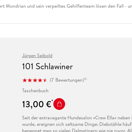
Fremdsprachige Bücher
n Lernhilfen
 Jugendbücher
eiber
Hörbuch Downloads im Bundle
 Mondrian und sein verpeiltes Gehilfenteam lösen den Fall - un
cher
 Vergleich
 Puzzlezubehör
Lernen
New Adult
STABILO
Taschenbücher
hilfen
hriller
 Backen
er
lender
Ratgeber
op
hriller
Romance
Sachbücher
precher:innen
Science Fiction
Fremdsprachige Bücher
Jürgen Seibold
101 Schlawiner
(
7
Bewertungen
)
15
Taschenbuch
13,00 €
Seit der extravagante Hundesalon »Crew Ella« neben
wurde, ereignen sich seltsame Dinge: Diebstähle häu
begegnet man so vielen Dalmatinern wie nie zuvor. Als