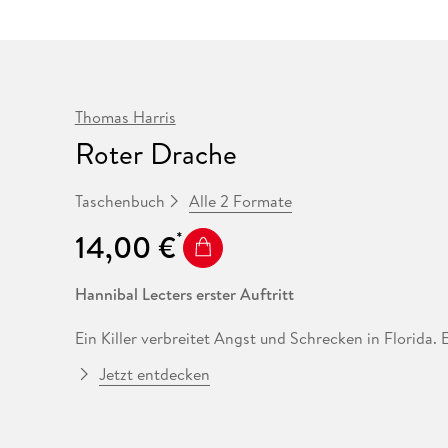
Fremdsprachige Bücher
n Lernhilfen
 Jugendbücher
eiber
Hörbuch Downloads im Bundle
cher
 Vergleich
 Puzzlezubehör
Lernen
New Adult
STABILO
Taschenbücher
hilfen
hriller
 Backen
er
lender
Ratgeber
op
hriller
Romance
Thomas Harris
Sachbücher
precher:innen
Roter Drache
Science Fiction
Fremdsprachige Bücher
Alle 2 Formate
Taschenbuch
14,00 €
Hannibal Lecters erster Auftritt
Ein Killer verbreitet Angst und Schrecken in Florida
die Mordserie reißt nicht ab. Wer wäre besser geeig
Jetzt entdecken
anzufertigen, als der Psychiater und Massenmörder, d
Hannibal Lecter.