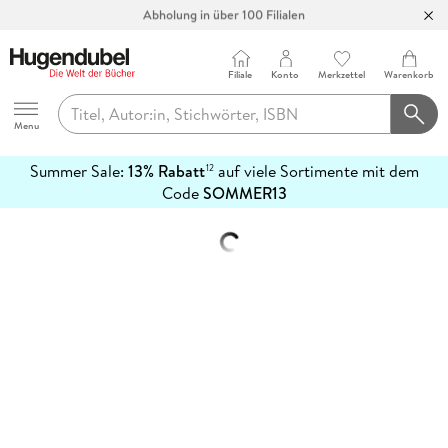
Abholung in über 100 Filialen
Filiale
Konto
Merkzettel
Warenkorb
Hugendubel
Menu
Summer Sale:
13% Rabatt
auf viele Sortimente mit dem
12
mehr
Code
SOMMER13
erfahren