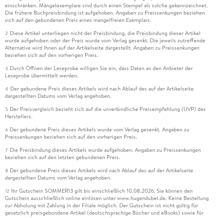
einschränken. Mängelexemplare sind durch einen Stempel als solche gekennzeichnet.
Die frühere Buchpreisbindung ist aufgehoben. Angaben zu Preissenkungen beziehen
sich auf den gebundenen Preis eines mangelfreien Exemplars.
Diese Artikel unterliegen nicht der Preisbindung, die Preisbindung dieser Artikel
2
wurde aufgehoben oder der Preis wurde vom Verlag gesenkt. Die jeweils zutreffende
Alternative wird Ihnen auf der Artikelseite dargestellt. Angaben zu Preissenkungen
beziehen sich auf den vorherigen Preis.
Durch Öffnen der Leseprobe willigen Sie ein, dass Daten an den Anbieter der
3
Leseprobe übermittelt werden.
Der gebundene Preis dieses Artikels wird nach Ablauf des auf der Artikelseite
4
dargestellten Datums vom Verlag angehoben.
Der Preisvergleich bezieht sich auf die unverbindliche Preisempfehlung (UVP) des
5
Herstellers.
Der gebundene Preis dieses Artikels wurde vom Verlag gesenkt. Angaben zu
6
Preissenkungen beziehen sich auf den vorherigen Preis.
Die Preisbindung dieses Artikels wurde aufgehoben. Angaben zu Preissenkungen
7
beziehen sich auf den letzten gebundenen Preis.
Der gebundene Preis dieses Artikels wird nach Ablauf des auf der Artikelseite
8
dargestellten Datums vom Verlag angehoben.
Ihr Gutschein SOMMER13 gilt bis einschließlich 10.08.2026. Sie können den
12
Gutschein ausschließlich online einlösen unter www.hugendubel.de. Keine Bestellung
zur Abholung mit Zahlung in der Filiale möglich. Der Gutschein ist nicht gültig für
gesetzlich preisgebundene Artikel (deutschsprachige Bücher und eBooks) sowie für