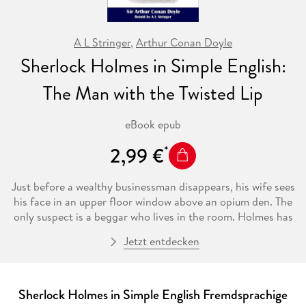
A L Stringer
,
Arthur Conan Doyle
Sherlock Holmes in Simple English:
The Man with the Twisted Lip
eBook epub
2,99 €
Just before a wealthy businessman disappears, his wife sees
his face in an upper floor window above an opium den. The
only suspect is a beggar who lives in the room. Holmes has
to stay up all night smoking his pipe before he finds the
Jetzt entdecken
answer to the mystery.
This book is a graded reader. The story has been retold in
modern English for students of English as a foreign / second
Sherlock Holmes in Simple English Fremdsprachige