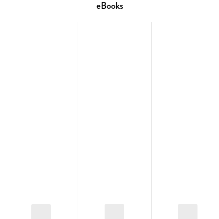
language at intermediate level (CEFR B1) and younger native
eBooks
speakers.
Features
Comprehension and vocabulary tasks
Summary of the story
Endnotes for difficult words, place names and cultural
references
Word list at the end of the book