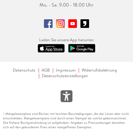
Mo. - Sa. 9.00 - 18.00 Uhr
Laden Sie unsere App herunter.
Datenschutz
AGB
Impressum
Widerrufsbelehrung
Datenschutzeinstellungen
Mängelexemplare sind Bücher mit leichten Beschädigungen, die das Lesen aber nicht
1
einschränken. Mängelexemplare sind durch einen Stempel als solche gekennzeichnet.
Die frühere Buchpreisbindung ist aufgehoben. Angaben zu Preissenkungen beziehen
sich auf den gebundenen Preis eines mangelfreien Exemplars.