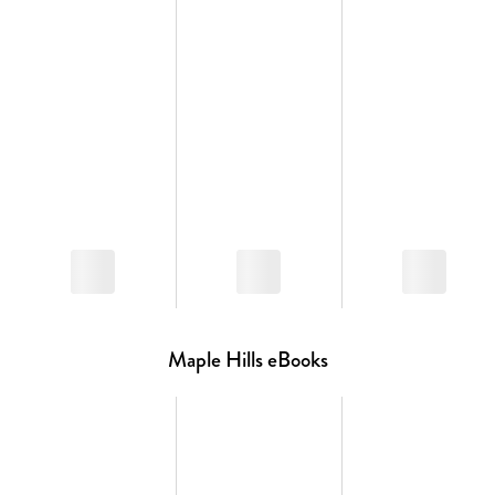
Maple Hills zurückzukehren, ist wie nach Hause zu kommen
und all seine Lieblingsmenschen wiederzusehen. Ihre
Geschichten sind gefühlvoll, humorvoll und mitten aus dem
Leben gegriffen. « READINGWITHSAMYBand 3 der MAPLE-
HILLS-Reihe von Hannah Grace
Maple Hills eBooks