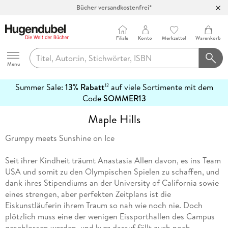
Bücher versandkostenfrei*
100 Tage Rückgaberecht***
Abholung in über 100 Filialen
Filiale
Konto
Merkzettel
Warenkorb
Hugendubel
Menu
Summer Sale:
13% Rabatt
auf viele Sortimente mit dem
12
mehr
Code
SOMMER13
erfahren
Maple Hills
Grumpy meets Sunshine on Ice
Seit ihrer Kindheit träumt Anastasia Allen davon, es ins Team
USA und somit zu den Olympischen Spielen zu schaffen, und
dank ihres Stipendiums an der University of California sowie
eines strengen, aber perfekten Zeitplans ist die
Eiskunstläuferin ihrem Traum so nah wie noch nie. Doch
plötzlich muss eine der wenigen Eissporthallen des Campus
geschlossen werden, und kurz darauf fällt auch noch