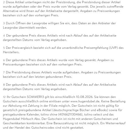
Diese Artikel unterliegen nicht der Preisbindung, die Preisbindung dieser Artikel
2
wurde aufgehoben oder der Preis wurde vom Verlag gesenkt. Die jeweils zutreffende
Alternative wird Ihnen auf der Artikelseite dargestellt. Angaben zu Preissenkungen
beziehen sich auf den vorherigen Preis.
Durch Öffnen der Leseprobe willigen Sie ein, dass Daten an den Anbieter der
3
Leseprobe übermittelt werden.
Der gebundene Preis dieses Artikels wird nach Ablauf des auf der Artikelseite
4
dargestellten Datums vom Verlag angehoben.
Der Preisvergleich bezieht sich auf die unverbindliche Preisempfehlung (UVP) des
5
Herstellers.
Der gebundene Preis dieses Artikels wurde vom Verlag gesenkt. Angaben zu
6
Preissenkungen beziehen sich auf den vorherigen Preis.
Die Preisbindung dieses Artikels wurde aufgehoben. Angaben zu Preissenkungen
7
beziehen sich auf den letzten gebundenen Preis.
Der gebundene Preis dieses Artikels wird nach Ablauf des auf der Artikelseite
8
dargestellten Datums vom Verlag angehoben.
Ihr Gutschein SOMMER13 gilt bis einschließlich 10.08.2026. Sie können den
12
Gutschein ausschließlich online einlösen unter www.hugendubel.de. Keine Bestellung
zur Abholung mit Zahlung in der Filiale möglich. Der Gutschein ist nicht gültig für
gesetzlich preisgebundene Artikel (deutschsprachige Bücher und eBooks) sowie für
preisgebundene Kalender, tolino shine (4016621130466), tolino select und das
Hugendubel Hörbuch Abo. Der Gutschein ist nicht mit anderen Gutscheinen und
Geschenkkarten kombinierbar. Eine Barauszahlung ist nicht möglich. Ein Weiterverkauf
und der Handel des Gutscheincodes sind nicht gestattet.