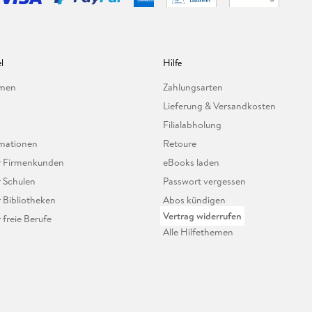
l
Hilfe
hmen
Zahlungsarten
Lieferung & Versandkosten
Filialabholung
mationen
Retoure
ür Firmenkunden
eBooks laden
r Schulen
Passwort vergessen
r Bibliotheken
Abos kündigen
Vertrag widerrufen
r freie Berufe
Alle Hilfethemen