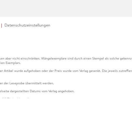
Datenschutzeinstellungen
en aber nicht einschränken. Mängelexemplare sind durch einen Stempel als solche gekennz
ien Exemplars.
ser Artikel wurde aufgehoben oder der Preis wurde vom Verlag gesenkt. Die jeweils zutreffend
ter der Leseprobe übermittelt werden.
kelseite dargestellten Datums vom Verlag angehoben.
g (UVP) des Herstellers.
n zu Preissenkungen beziehen sich auf den vorherigen Preis.
senkungen beziehen sich auf den letzten gebundenen Preis.
kelseite dargestellten Datums vom Verlag angehoben.
n den Gutschein ausschließlich online einlösen unter www.hugendubel.de. Keine Bestellung z