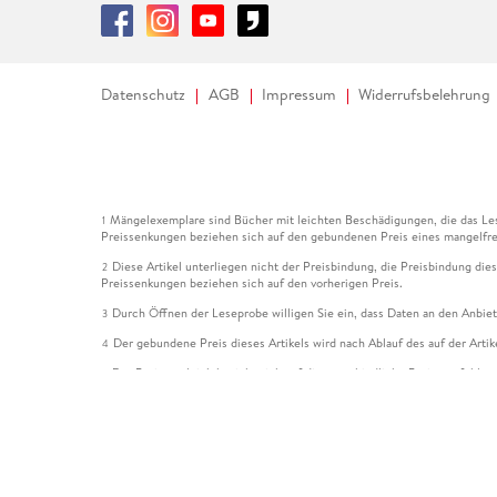
Datenschutz
AGB
Impressum
Widerrufsbelehrung
Mängelexemplare sind Bücher mit leichten Beschädigungen, die das Les
1
Preissenkungen beziehen sich auf den gebundenen Preis eines mangelfre
Diese Artikel unterliegen nicht der Preisbindung, die Preisbindung die
2
Preissenkungen beziehen sich auf den vorherigen Preis.
Durch Öffnen der Leseprobe willigen Sie ein, dass Daten an den Anbie
3
Der gebundene Preis dieses Artikels wird nach Ablauf des auf der Arti
4
Der Preisvergleich bezieht sich auf die unverbindliche Preisempfehlun
5
Der gebundene Preis dieses Artikels wurde vom Verlag gesenkt. Angabe
6
Die Preisbindung dieses Artikels wurde aufgehoben. Angaben zu Preis
7
Der gebundene Preis dieses Artikels wird nach Ablauf des auf der Arti
8
Ihr Gutschein SOMMER13 gilt bis einschließlich 10.08.2026. Sie könne
12