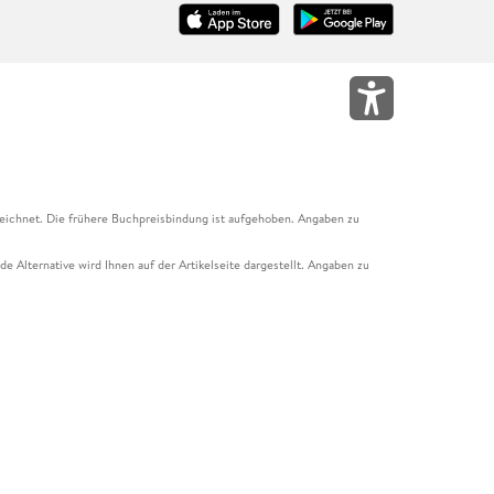
eichnet. Die frühere Buchpreisbindung ist aufgehoben. Angaben zu
e Alternative wird Ihnen auf der Artikelseite dargestellt. Angaben zu
ur Abholung mit Zahlung in der Filiale möglich. Der Gutschein ist nicht