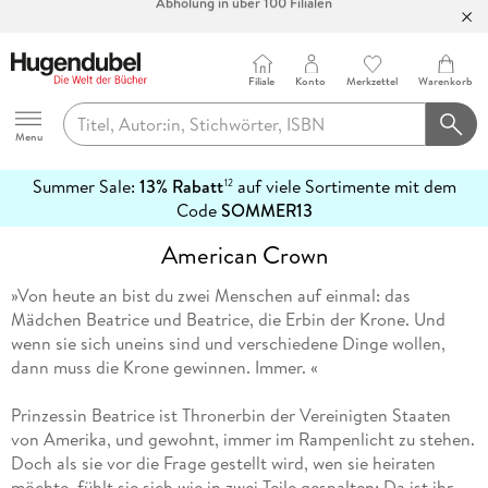
Bücher versandkostenfrei*
100 Tage Rückgaberecht***
Filiale
Konto
Merkzettel
Warenkorb
Abholung in über 100 Filialen
Hugendubel
Menu
Summer Sale:
13% Rabatt
auf viele Sortimente mit dem
12
mehr
Code
SOMMER13
erfahren
American Crown
»Von heute an bist du zwei Menschen auf einmal: das
Mädchen Beatrice und Beatrice, die Erbin der Krone. Und
wenn sie sich uneins sind und verschiedene Dinge wollen,
dann muss die Krone gewinnen. Immer. «
Prinzessin Beatrice ist Thronerbin der Vereinigten Staaten
von Amerika, und gewohnt, immer im Rampenlicht zu stehen.
Doch als sie vor die Frage gestellt wird, wen sie heiraten
möchte, fühlt sie sich wie in zwei Teile gespalten: Da ist ihr