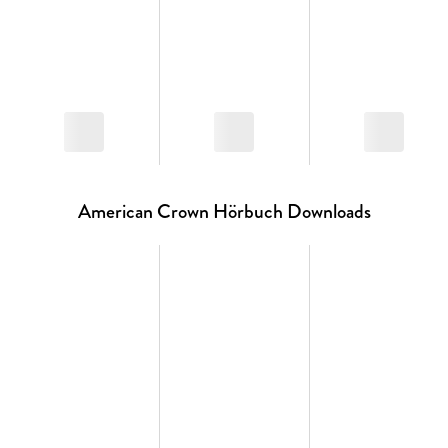
Sieben Höfe«
Alle Bände der Serie »American Crown«:
American Crown Hörbuch Downloads
Band 1: »Beatrice & Theodore«
Band 2: »Samantha & Marshall«