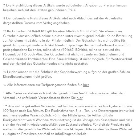
Die Preisbindung dieses Artikels wurde aufgehoben. Angaben zu Preissenkungen
7
beziehen sich auf den letzten gebundenen Preis.
Der gebundene Preis dieses Artikels wird nach Ablauf des auf der Artikelseite
8
dargestellten Datums vom Verlag angehoben.
Ihr Gutschein SOMMER13 gilt bis einschließlich 10.08.2026. Sie können den
12
Gutschein ausschließlich online einlösen unter www.hugendubel.de. Keine Bestellung
zur Abholung mit Zahlung in der Filiale möglich. Der Gutschein ist nicht gültig für
gesetzlich preisgebundene Artikel (deutschsprachige Bücher und eBooks) sowie für
preisgebundene Kalender, tolino shine (4016621130466), tolino select und das
Hugendubel Hörbuch Abo. Der Gutschein ist nicht mit anderen Gutscheinen und
Geschenkkarten kombinierbar. Eine Barauszahlung ist nicht möglich. Ein Weiterverkauf
und der Handel des Gutscheincodes sind nicht gestattet.
Leider können wir die Echtheit der Kundenbewertung aufgrund der großen Zahl an
15
Einzelbewertungen nicht prüfen.
Alle Informationen zur Tiefpreisgarantie finden Sie
hier
16
Alle Preise verstehen sich inkl. der gesetzlichen MwSt. Informationen über den
*
Versand und anfallende Versandkosten finden Sie
hier
Alle online gekauften Versandartikel beinhalten ein erweitertes Rückgaberecht von
***
100 Tagen nach Kaufdatum. Die Rücknahme von Bild-, Ton- und Datenträgern ist nur bei
noch versiegelter Ware möglich. Für in der Filiale gekaufte Artikel gilt ein
Rückgaberecht von 4 Wochen. Voraussetzung ist die Vorlage des Kassenbons und dass
sich der Artikel in wiederverkaufsfähigem Zustand befindet. Für digitale Produkte gilt
weiterhin die gesetzliche Widerrufsfrist von 14 Tagen. Bitte senden Sie Ihren Widerruf
zu digitalen Produkten per Mail an info@hugendubel.de.