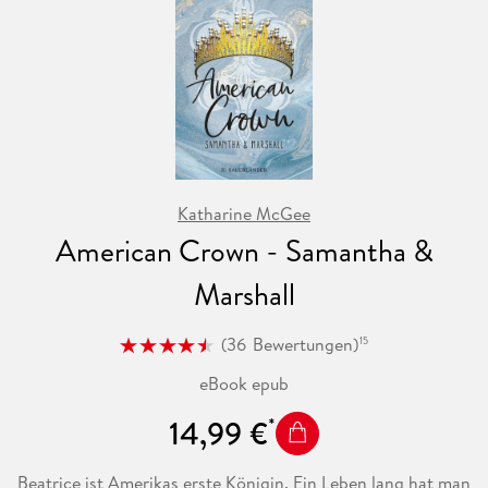
Katharine McGee
American Crown - Samantha &
Marshall
(
36
Bewertungen
)
15
eBook epub
14,99 €
Beatrice ist Amerikas erste Königin. Ein Leben lang hat man