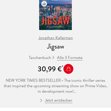
Jonathan Kellerman
Jigsaw
Alle 3 Formate
Taschenbuch
30,99 €
NEW YORK TIMES BESTSELLER • The iconic thriller series
that inspired the upcoming streaming show on Prime Video,
in development now!
Jetzt entdecken
Psychologist Alex Delaware and Detective Milo Sturgis, the
most beloved duo in American crime fiction, return in this