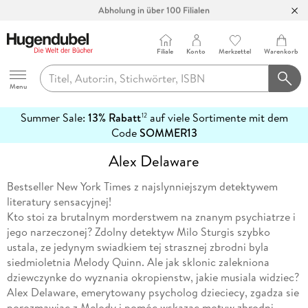
Abholung in über 100 Filialen
Filiale
Konto
Merkzettel
Warenkorb
Hugendubel
Menu
Summer Sale:
13% Rabatt
auf viele Sortimente mit dem
12
mehr
Code
SOMMER13
erfahren
Alex Delaware
Bestseller New York Times z najslynniejszym detektywem
literatury sensacyjnej!
Kto stoi za brutalnym morderstwem na znanym psychiatrze i
jego narzeczonej? Zdolny detektyw Milo Sturgis szybko
ustala, ze jedynym swiadkiem tej strasznej zbrodni byla
siedmioletnia Melody Quinn. Ale jak sklonic zalekniona
dziewczynke do wyznania okropienstw, jakie musiala widziec?
Alex Delaware, emerytowany psycholog dzieciecy, zgadza sie
porozmawiac z Melody i pomóc wskazac motyw zbrodni.