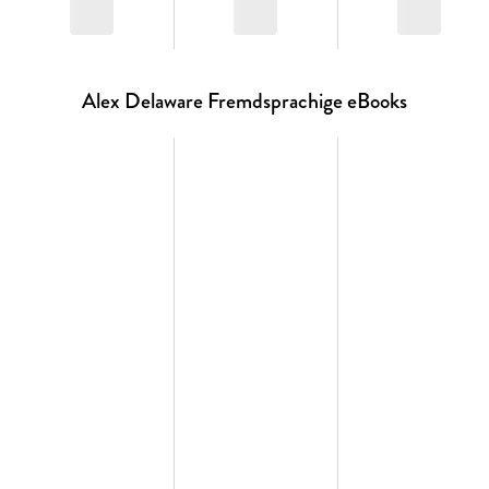
victims and realize they have a labyrinthine—and deadly—
puzzle to solve.
Cast against the unforgettable L.A. ambience unique to the
Alex Delaware Fremdsprachige eBooks
novels of Jonathan Kellerman, this is classic Delaware at its
best.