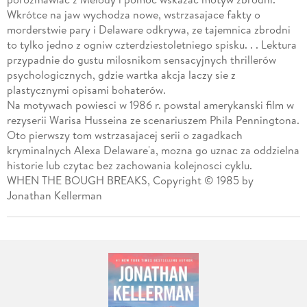
Wkrótce na jaw wychodza nowe, wstrzasajace fakty o
morderstwie pary i Delaware odkrywa, ze tajemnica zbrodni
to tylko jedno z ogniw czterdziestoletniego spisku. . . Lektura
przypadnie do gustu milosnikom sensacyjnych thrillerów
psychologicznych, gdzie wartka akcja laczy sie z
plastycznymi opisami bohaterów.
Na motywach powiesci w 1986 r. powstal amerykanski film w
rezyserii Warisa Husseina ze scenariuszem Phila Penningtona.
Oto pierwszy tom wstrzasajacej serii o zagadkach
kryminalnych Alexa Delaware'a, mozna go uznac za oddzielna
historie lub czytac bez zachowania kolejnosci cyklu.
WHEN THE BOUGH BREAKS, Copyright © 1985 by
Jonathan Kellerman