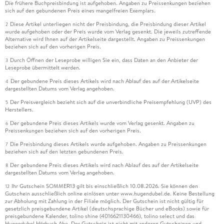
Die frühere Buchpreisbindung ist aufgehoben. Angaben zu Preissenkungen beziehen
sich auf den gebundenen Preis eines mangelfreien Exemplars.
Diese Artikel unterliegen nicht der Preisbindung, die Preisbindung dieser Artikel
2
wurde aufgehoben oder der Preis wurde vom Verlag gesenkt. Die jeweils zutreffende
Alternative wird Ihnen auf der Artikelseite dargestellt. Angaben zu Preissenkungen
beziehen sich auf den vorherigen Preis.
Durch Öffnen der Leseprobe willigen Sie ein, dass Daten an den Anbieter der
3
Leseprobe übermittelt werden.
Der gebundene Preis dieses Artikels wird nach Ablauf des auf der Artikelseite
4
dargestellten Datums vom Verlag angehoben.
Der Preisvergleich bezieht sich auf die unverbindliche Preisempfehlung (UVP) des
5
Herstellers.
Der gebundene Preis dieses Artikels wurde vom Verlag gesenkt. Angaben zu
6
Preissenkungen beziehen sich auf den vorherigen Preis.
Die Preisbindung dieses Artikels wurde aufgehoben. Angaben zu Preissenkungen
7
beziehen sich auf den letzten gebundenen Preis.
Der gebundene Preis dieses Artikels wird nach Ablauf des auf der Artikelseite
8
dargestellten Datums vom Verlag angehoben.
Ihr Gutschein SOMMER13 gilt bis einschließlich 10.08.2026. Sie können den
12
Gutschein ausschließlich online einlösen unter www.hugendubel.de. Keine Bestellung
zur Abholung mit Zahlung in der Filiale möglich. Der Gutschein ist nicht gültig für
gesetzlich preisgebundene Artikel (deutschsprachige Bücher und eBooks) sowie für
preisgebundene Kalender, tolino shine (4016621130466), tolino select und das
Hugendubel Hörbuch Abo. Der Gutschein ist nicht mit anderen Gutscheinen und