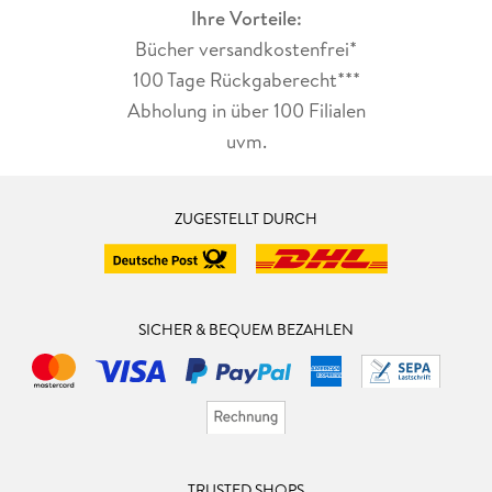
Ihre Vorteile:
Ein einzigartiger Blick hinter die Kulissen der Internationalen
Raumstation und ein aufregendes Leseabenteuer für junge
Bücher versandkostenfrei*
Weltraum-Fans!
100 Tage Rückgaberecht***
Abholung in über 100 Filialen
Dieses Buch ist bei Antolin verfügbar.
uvm.
ZUGESTELLT DURCH
SICHER & BEQUEM BEZAHLEN
TRUSTED SHOPS