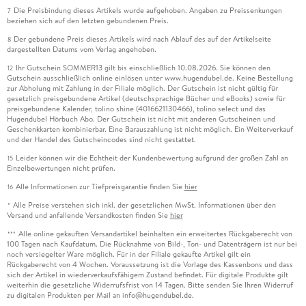
Die Preisbindung dieses Artikels wurde aufgehoben. Angaben zu Preissenkungen
7
beziehen sich auf den letzten gebundenen Preis.
Der gebundene Preis dieses Artikels wird nach Ablauf des auf der Artikelseite
8
dargestellten Datums vom Verlag angehoben.
Ihr Gutschein SOMMER13 gilt bis einschließlich 10.08.2026. Sie können den
12
Gutschein ausschließlich online einlösen unter www.hugendubel.de. Keine Bestellung
zur Abholung mit Zahlung in der Filiale möglich. Der Gutschein ist nicht gültig für
gesetzlich preisgebundene Artikel (deutschsprachige Bücher und eBooks) sowie für
preisgebundene Kalender, tolino shine (4016621130466), tolino select und das
Hugendubel Hörbuch Abo. Der Gutschein ist nicht mit anderen Gutscheinen und
Geschenkkarten kombinierbar. Eine Barauszahlung ist nicht möglich. Ein Weiterverkauf
und der Handel des Gutscheincodes sind nicht gestattet.
Leider können wir die Echtheit der Kundenbewertung aufgrund der großen Zahl an
15
Einzelbewertungen nicht prüfen.
Alle Informationen zur Tiefpreisgarantie finden Sie
hier
16
Alle Preise verstehen sich inkl. der gesetzlichen MwSt. Informationen über den
*
Versand und anfallende Versandkosten finden Sie
hier
Alle online gekauften Versandartikel beinhalten ein erweitertes Rückgaberecht von
***
100 Tagen nach Kaufdatum. Die Rücknahme von Bild-, Ton- und Datenträgern ist nur bei
noch versiegelter Ware möglich. Für in der Filiale gekaufte Artikel gilt ein
Rückgaberecht von 4 Wochen. Voraussetzung ist die Vorlage des Kassenbons und dass
sich der Artikel in wiederverkaufsfähigem Zustand befindet. Für digitale Produkte gilt
weiterhin die gesetzliche Widerrufsfrist von 14 Tagen. Bitte senden Sie Ihren Widerruf
zu digitalen Produkten per Mail an info@hugendubel.de.