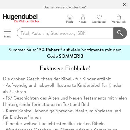
Bücher versandkostenfrei*
100 Tage Rückgaberecht***
Abholung in über 100 Filialen
Filiale
Konto
Merkzettel
Warenkorb
Hugendubel
Menu
Summer Sale:
13% Rabatt
auf viele Sortimente mit dem
12
mehr
Code
SOMMER13
erfahren
Exklusive Einblicke!
Die großen Geschichten der Bibel - für Kinder erzählt
- Aufwendig und liebevoll illustrierte Kinderbibel für Kinder
ab 7 Jahren
- 137 Geschichten des Alten und Neuen Testaments mit vielen
Hintergrundinformationen in Text und Bild
- Kurze Kapitel, lebendige Sprache: ideal zum Vorlesen und
für Erstleser*innen
- Eine der weltweit beliebtesten illustrierten Bibeln
- Wunderbares Geschenk zu Ostern oder zur Kommunion