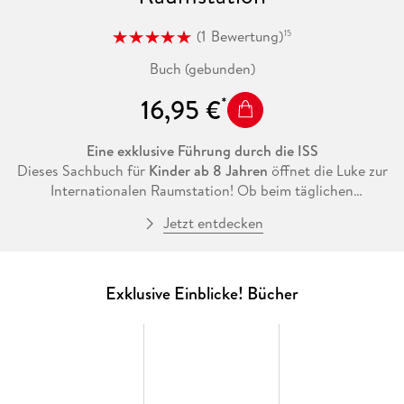
(
1
Bewertung
)
15
Buch (gebunden)
16,95 €
Eine exklusive Führung durch die ISS
Dieses Sachbuch für
Kinder ab 8 Jahren
öffnet die Luke zur
Internationalen Raumstation! Ob beim täglichen
Sportprogramm, bei Experimenten oder beim
Jetzt entdecken
abenteuerlichen Außenbordeinsatz - dieses
Kinderbuch über
den Weltraum
führt die Leser*innen hinter die Kulissen und
zeigt, was bei raketenstarken Missionen so los ist.
Spektakuläre Behind-the-Scenes-Fotos und informative
Exklusive Einblicke! Bücher
Texte
machen das Sachbuch kurzweilig und absolut
lesenswert.
Über das Leben im Weltall
Wie fühlt es sich an, die Erde mit 28000 km/h zu umrunden?