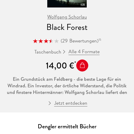
Wolfgang Schorlau
Black Forest
(
29
Bewertungen
)
15
Alle 4 Formate
Taschenbuch
14,00 €
Ein Grundstück am Feldberg - die beste Lage für ein
Windrad. Ein Investor, der örtliche Widerstand, die Politik
und finstere Hintermänner: Wolfgang Schorlau liefert den
Krimistoff zur Energiewende. Und einen sehr besonderen
Jetzt entdecken
Heimatroman.
Georg Dengler fährt zum Hof seiner Kindheit, die Mutter
wird alt und sieht Gespenster. Oder schleichen dort in der
Dengler ermittelt Bücher
Nacht tatsächlich Männer ums Haus? Statt auf Antworten