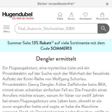
Bücher versandkostenfrei*
100 Tage Rückgaberecht***
Abholung in über 100 Filialen
Filiale
Konto
Merkzettel
Warenkorb
Hugendubel
Menu
Summer Sale:
13% Rabatt
auf viele Sortimente mit dem
12
mehr
Code
SOMMER13
erfahren
Dengler ermittelt
Ein Flugzeugabsturz, eine mysteriöse Liste und ein
Privatdetektiv auf der Suche nach der Wahrheit der fesselnde
Auftakt der Krimi-Reihe von Wolfgang Schorlau.
Privatdetektiv Georg Dengler, früher Zielfahnder beim BKA,
nimmt einen scheinbar einfachen Fall an: Die Freundin eines
Anrufers möchte wissen, warum ihr Vater vor zwölf Jahren
bei einem Flugzeugabsturz ums Leben kam, obwohl er sie
zuvor angerufen hatte und sagte, er habe die Maschine
verpasst. Doch als Dengler beginnt nachzuforschen, stößt er