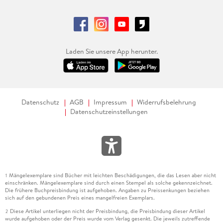
Laden Sie unsere App herunter.
Datenschutz
AGB
Impressum
Widerrufsbelehrung
Datenschutzeinstellungen
Mängelexemplare sind Bücher mit leichten Beschädigungen, die das Lesen aber nicht
1
einschränken. Mängelexemplare sind durch einen Stempel als solche gekennzeichnet.
Die frühere Buchpreisbindung ist aufgehoben. Angaben zu Preissenkungen beziehen
sich auf den gebundenen Preis eines mangelfreien Exemplars.
Diese Artikel unterliegen nicht der Preisbindung, die Preisbindung dieser Artikel
2
wurde aufgehoben oder der Preis wurde vom Verlag gesenkt. Die jeweils zutreffende