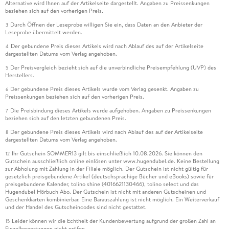
Alternative wird Ihnen auf der Artikelseite dargestellt. Angaben zu Preissenkungen
beziehen sich auf den vorherigen Preis.
Durch Öffnen der Leseprobe willigen Sie ein, dass Daten an den Anbieter der
3
Leseprobe übermittelt werden.
Der gebundene Preis dieses Artikels wird nach Ablauf des auf der Artikelseite
4
dargestellten Datums vom Verlag angehoben.
Der Preisvergleich bezieht sich auf die unverbindliche Preisempfehlung (UVP) des
5
Herstellers.
Der gebundene Preis dieses Artikels wurde vom Verlag gesenkt. Angaben zu
6
Preissenkungen beziehen sich auf den vorherigen Preis.
Die Preisbindung dieses Artikels wurde aufgehoben. Angaben zu Preissenkungen
7
beziehen sich auf den letzten gebundenen Preis.
Der gebundene Preis dieses Artikels wird nach Ablauf des auf der Artikelseite
8
dargestellten Datums vom Verlag angehoben.
Ihr Gutschein SOMMER13 gilt bis einschließlich 10.08.2026. Sie können den
12
Gutschein ausschließlich online einlösen unter www.hugendubel.de. Keine Bestellung
zur Abholung mit Zahlung in der Filiale möglich. Der Gutschein ist nicht gültig für
gesetzlich preisgebundene Artikel (deutschsprachige Bücher und eBooks) sowie für
preisgebundene Kalender, tolino shine (4016621130466), tolino select und das
Hugendubel Hörbuch Abo. Der Gutschein ist nicht mit anderen Gutscheinen und
Geschenkkarten kombinierbar. Eine Barauszahlung ist nicht möglich. Ein Weiterverkauf
und der Handel des Gutscheincodes sind nicht gestattet.
Leider können wir die Echtheit der Kundenbewertung aufgrund der großen Zahl an
15
Einzelbewertungen nicht prüfen.