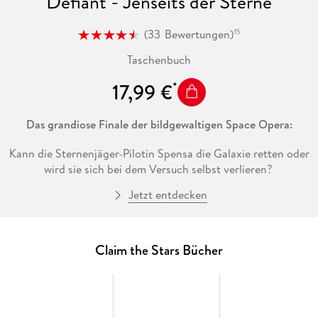
Defiant - Jenseits der Sterne
(
33
Bewertungen
)
15
Taschenbuch
17,99 €
Das grandiose Finale der bildgewaltigen Space Opera:
Kann die Sternenjäger-Pilotin Spensa die Galaxie retten oder
wird sie sich bei dem Versuch selbst verlieren?
Jetzt entdecken
»Defiant Jenseits der Sterne« ist
der vierte und
abschließende Band der epischen Science-Fiction-Reihe
»Claim the Stars« von Bestseller-Autor Brandon Sanderson
.
Claim the Stars Bücher
Die Zeit im Nirgendwo zwischen den Sternen und ihre
Begegnung mit den uralten Delvers hat die junge Pilotin
Spensa für immer verändert.
Unterdessen ist es ihren Freunden von
Skyward Flight