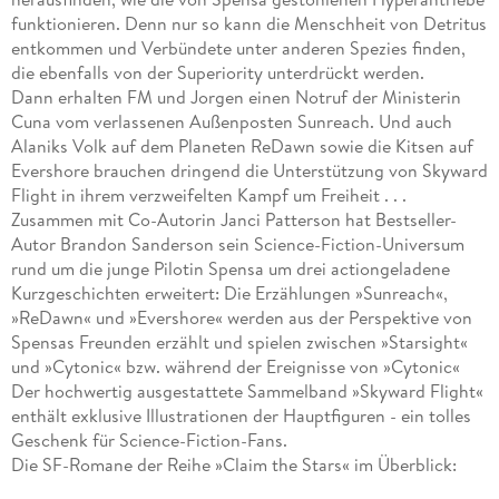
funktionieren. Denn nur so kann die Menschheit von Detritus
entkommen und Verbündete unter anderen Spezies finden,
die ebenfalls von der Superiority unterdrückt werden.
Dann erhalten FM und Jorgen einen Notruf der Ministerin
Cuna vom verlassenen Außenposten Sunreach. Und auch
Alaniks Volk auf dem Planeten ReDawn sowie die Kitsen auf
Evershore brauchen dringend die Unterstützung von Skyward
Flight in ihrem verzweifelten Kampf um Freiheit . . .
Zusammen mit Co-Autorin Janci Patterson hat Bestseller-
Autor Brandon Sanderson sein Science-Fiction-Universum
rund um die junge Pilotin Spensa um drei actiongeladene
Kurzgeschichten erweitert: Die Erzählungen »Sunreach«,
»ReDawn« und »Evershore« werden aus der Perspektive von
Spensas Freunden erzählt und spielen zwischen »Starsight«
und »Cytonic« bzw. während der Ereignisse von »Cytonic«
Der hochwertig ausgestattete Sammelband »Skyward Flight«
enthält exklusive Illustrationen der Hauptfiguren - ein tolles
Geschenk für Science-Fiction-Fans.
Die SF-Romane der Reihe »Claim the Stars« im Überblick: