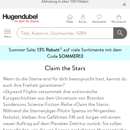
Bücher versandkostenfrei*
100 Tage Rückgaberecht***
Filiale
Konto
Merkzettel
Warenkorb
Abholung in über 100 Filialen
Hugendubel
Menu
Summer Sale:
13% Rabatt
auf viele Sortimente mit dem
12
mehr
Code
SOMMER13
erfahren
Claim the Stars
Wenn du die Sterne erst für dich beansprucht hast, kannst du
auch ihre Freiheit garantieren?
»Skyward Flight« versammelt drei actionreiche
Kurzgeschichten aus dem Universum von Brandon
Sandersons Science-Fiction-Reihe »Claim the Stars«.
Während die Sternenjäger-Pilotin Spensa im Nirgendwo
festsitzt, bleiben ihre Gefährten FM und Jorgen mit einem
neuen Auftrag auf dem Planeten Detritus zurück: Sie sollen
herausfinden, wie die von Spensa gestohlenen Hyperantriebe