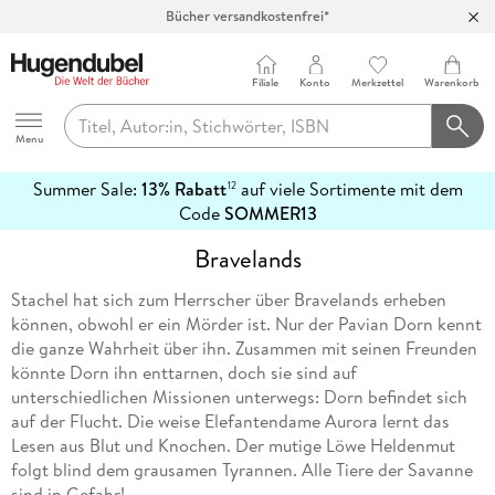
Bücher versandkostenfrei*
100 Tage Rückgaberecht***
Abholung in über 100 Filialen
Filiale
Konto
Merkzettel
Warenkorb
Hugendubel
Menu
Summer Sale:
13% Rabatt
auf viele Sortimente mit dem
12
mehr
Code
SOMMER13
erfahren
Bravelands
Stachel hat sich zum Herrscher über Bravelands erheben
können, obwohl er ein Mörder ist. Nur der Pavian Dorn kennt
die ganze Wahrheit über ihn. Zusammen mit seinen Freunden
könnte Dorn ihn enttarnen, doch sie sind auf
unterschiedlichen Missionen unterwegs: Dorn befindet sich
auf der Flucht. Die weise Elefantendame Aurora lernt das
Lesen aus Blut und Knochen. Der mutige Löwe Heldenmut
folgt blind dem grausamen Tyrannen. Alle Tiere der Savanne
sind in Gefahr!