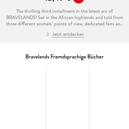
The thrilling third installment in the latest arc of
BRAVELANDS! Set in the African highlands and told from
three different animals’ points of view, dedicated fans and
readers new to the Bravelands world will love this exciting
Jetzt entdecken
new adventure.
Bravelands is in turmoil. With Thorn dead, the animals of the
plains desperately search for the next Great Parent, a role
Prance is afraid to fill.
Bravelands Fremdsprachige Bücher
Chase hides in plain sight amidst Grandmother’s most loyal
creatures, praying that the terrible antidote she’s discovered
will continue to hold the snake’s power over her at bay. And
Bramble finds himself up against a foe he couldn’t have
imagined: his own poisoned troop. Can these three unlikely
allies stop the great serpent before her venom corrupts
them all?
Full of epic adventure and thrilling intrigue, this new
Bravelands adventure will thrill readers who love the Spirit
Animals and Wings of Fire series, as well as the legion of
dedicated fans who’ve made Erin Hunter a bestselling