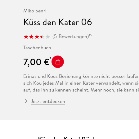
Fremdsprachige Bücher
n Lernhilfen
 Jugendbücher
eiber
Hörbuch Downloads im Bundle
cher
 Vergleich
 Puzzlezubehör
Lernen
New Adult
STABILO
Miko Senri
Taschenbücher
hilfen
hriller
 Backen
er
lender
Ratgeber
Küss den Kater 06
op
hriller
Romance
(
5
Bewertungen
)
15
Sachbücher
precher:innen
Science Fiction
Taschenbuch
Fremdsprachige Bücher
7,00 €
Erinas und Kous Beziehung könnte nicht besser laufen
sich Kou jedes Mal in einen Kater verwandelt, wenn 
auf, das ihn zu kennen scheint. Mehr noch, sie kann 
verändert sich ihre Gestalt nicht, als sie Kou einen 
Jetzt entdecken