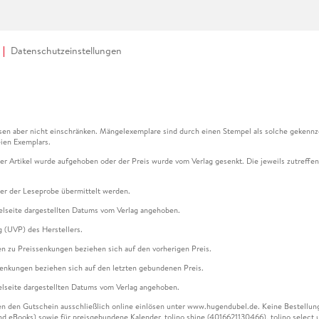
Datenschutzeinstellungen
en aber nicht einschränken. Mängelexemplare sind durch einen Stempel als solche gekennz
ien Exemplars.
ser Artikel wurde aufgehoben oder der Preis wurde vom Verlag gesenkt. Die jeweils zutreffend
ter der Leseprobe übermittelt werden.
kelseite dargestellten Datums vom Verlag angehoben.
g (UVP) des Herstellers.
n zu Preissenkungen beziehen sich auf den vorherigen Preis.
senkungen beziehen sich auf den letzten gebundenen Preis.
kelseite dargestellten Datums vom Verlag angehoben.
n den Gutschein ausschließlich online einlösen unter www.hugendubel.de. Keine Bestellung z
und eBooks) sowie für preisgebundene Kalender, tolino shine (4016621130466), tolino selec