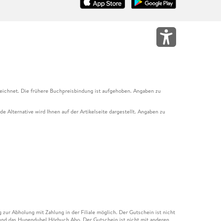
eichnet. Die frühere Buchpreisbindung ist aufgehoben. Angaben zu
e Alternative wird Ihnen auf der Artikelseite dargestellt. Angaben zu
ur Abholung mit Zahlung in der Filiale möglich. Der Gutschein ist nicht
t und das Hugendubel Hörbuch Abo. Der Gutschein ist nicht mit anderen