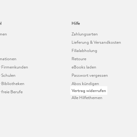
l
Hilfe
hmen
Zahlungsarten
Lieferung & Versandkosten
Filialabholung
mationen
Retoure
ür Firmenkunden
eBooks laden
r Schulen
Passwort vergessen
r Bibliotheken
Abos kündigen
Vertrag widerrufen
r freie Berufe
Alle Hilfethemen