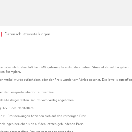
Datenschutzeinstellungen
en aber nicht einschränken. Mängelexemplare sind durch einen Stempel als solche gekennz
ien Exemplars.
ser Artikel wurde aufgehoben oder der Preis wurde vom Verlag gesenkt. Die jeweils zutreffend
ter der Leseprobe übermittelt werden.
kelseite dargestellten Datums vom Verlag angehoben.
g (UVP) des Herstellers.
n zu Preissenkungen beziehen sich auf den vorherigen Preis.
senkungen beziehen sich auf den letzten gebundenen Preis.
kelseite dargestellten Datums vom Verlag angehoben.