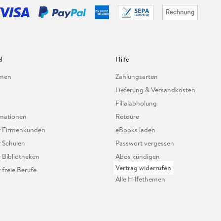
l
Hilfe
hmen
Zahlungsarten
Lieferung & Versandkosten
Filialabholung
mationen
Retoure
ür Firmenkunden
eBooks laden
r Schulen
Passwort vergessen
r Bibliotheken
Abos kündigen
Vertrag widerrufen
r freie Berufe
Alle Hilfethemen