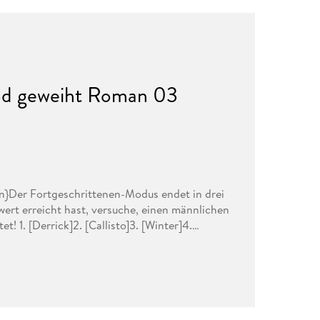
Tod geweiht Roman 03
n}Der Fortgeschrittenen-Modus endet in drei
ert erreicht hast, versuche, einen männlichen
! 1. [Derrick]2. [Callisto]3. [Winter]4.
inem männlichen Hauptcharakter ein
ame zu entkommen. Wegen der hohen
och zu ihrem Entsetzen erscheint dieser
ess der Familie Eckhart, auf dem Anwesen. Muss
en Worte an ihre Rivalin richtet? Die