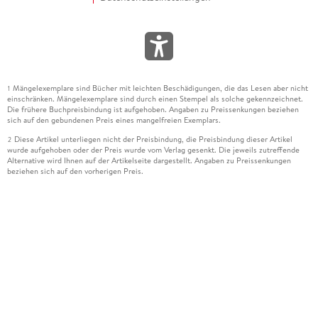
Mängelexemplare sind Bücher mit leichten Beschädigungen, die das Lesen aber nicht
1
einschränken. Mängelexemplare sind durch einen Stempel als solche gekennzeichnet.
Die frühere Buchpreisbindung ist aufgehoben. Angaben zu Preissenkungen beziehen
sich auf den gebundenen Preis eines mangelfreien Exemplars.
Diese Artikel unterliegen nicht der Preisbindung, die Preisbindung dieser Artikel
2
wurde aufgehoben oder der Preis wurde vom Verlag gesenkt. Die jeweils zutreffende
Alternative wird Ihnen auf der Artikelseite dargestellt. Angaben zu Preissenkungen
beziehen sich auf den vorherigen Preis.
Durch Öffnen der Leseprobe willigen Sie ein, dass Daten an den Anbieter der
3
Leseprobe übermittelt werden.
Der gebundene Preis dieses Artikels wird nach Ablauf des auf der Artikelseite
4
dargestellten Datums vom Verlag angehoben.
Der Preisvergleich bezieht sich auf die unverbindliche Preisempfehlung (UVP) des
5
Herstellers.
Der gebundene Preis dieses Artikels wurde vom Verlag gesenkt. Angaben zu
6
Preissenkungen beziehen sich auf den vorherigen Preis.
Die Preisbindung dieses Artikels wurde aufgehoben. Angaben zu Preissenkungen
7