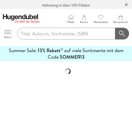
Abholung in über 100 Filialen
Filiale
Konto
Merkzettel
Warenkorb
Hugendubel
Menu
Summer Sale:
13% Rabatt
auf viele Sortimente mit dem
12
mehr
Code
SOMMER13
erfahren