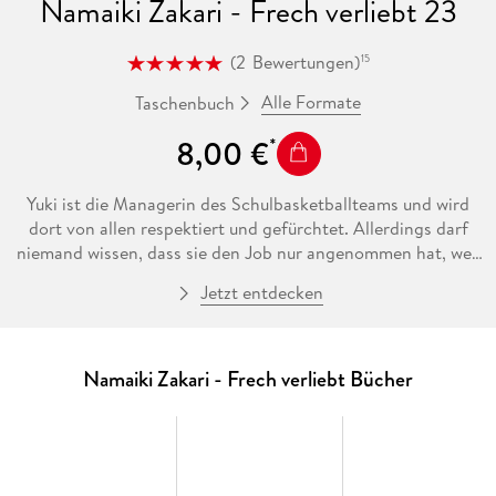
Namaiki Zakari - Frech verliebt 23
(
2
Bewertungen
)
15
Alle Formate
Taschenbuch
8,00 €
Yuki ist die Managerin des Schulbasketballteams und wird
dort von allen respektiert und gefürchtet. Allerdings darf
niemand wissen, dass sie den Job nur angenommen hat, weil
sie heimlich in den Mannschaftskapitän verliebt ist. Doch
Jetzt entdecken
dann kommt ihr ausgerechnet Sho, der neue Spieler im
Team, auf die Schliche und fängt sogar an, ihr den Hof zu
machen. Sie ist überzeugt: der dreiste Typ will sie nur auf den
Arm nehmen. Und überhaupt, gehört ihr Herz doch längst
Namaiki Zakari - Frech verliebt Bücher
einem anderen