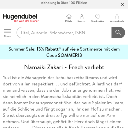
Bücher versandkostenfrei*
100 Tage Rückgaberecht***
Filiale
Konto
Merkzettel
Warenkorb
Abholung in über 100 Filialen
Hugendubel
Menu
Summer Sale:
13% Rabatt
auf viele Sortimente mit dem
12
mehr
Code
SOMMER13
erfahren
Namaiki Zakari - Frech verliebt
Yuki ist die Managerin des Schulbasketballteams und wird
dort von allen respektiert. . . und gefürchtet. Allerdings darf
niemand wissen, dass sie den Job nur angenommen hat, weil
sie heimlich in den Mannschaftskapitän verliebt ist. Doch
dann kommt ihr ausgerechnet Sho, der neue Spieler im Team,
auf die Schliche und fängt sogar an, ihr den Hof zu machen.
Sie ist überzeugt: der dreiste Typ will sie nur auf den Arm
nehmen. Und überhaupt, gehört ihr Herz doch längst einem
anderen. . . --- Dieses spezielle E-Book-Format kann auf allen