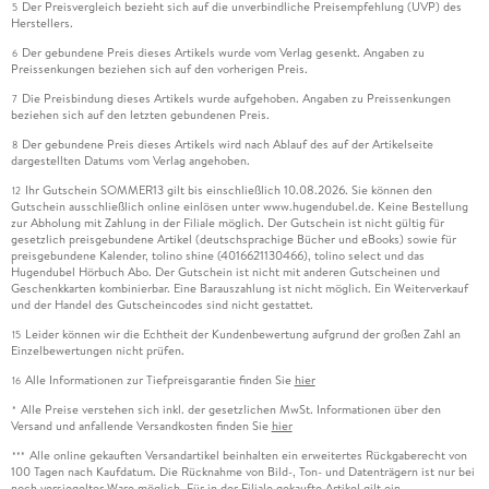
Der Preisvergleich bezieht sich auf die unverbindliche Preisempfehlung (UVP) des
5
Herstellers.
Der gebundene Preis dieses Artikels wurde vom Verlag gesenkt. Angaben zu
6
Preissenkungen beziehen sich auf den vorherigen Preis.
Die Preisbindung dieses Artikels wurde aufgehoben. Angaben zu Preissenkungen
7
beziehen sich auf den letzten gebundenen Preis.
Der gebundene Preis dieses Artikels wird nach Ablauf des auf der Artikelseite
8
dargestellten Datums vom Verlag angehoben.
Ihr Gutschein SOMMER13 gilt bis einschließlich 10.08.2026. Sie können den
12
Gutschein ausschließlich online einlösen unter www.hugendubel.de. Keine Bestellung
zur Abholung mit Zahlung in der Filiale möglich. Der Gutschein ist nicht gültig für
gesetzlich preisgebundene Artikel (deutschsprachige Bücher und eBooks) sowie für
preisgebundene Kalender, tolino shine (4016621130466), tolino select und das
Hugendubel Hörbuch Abo. Der Gutschein ist nicht mit anderen Gutscheinen und
Geschenkkarten kombinierbar. Eine Barauszahlung ist nicht möglich. Ein Weiterverkauf
und der Handel des Gutscheincodes sind nicht gestattet.
Leider können wir die Echtheit der Kundenbewertung aufgrund der großen Zahl an
15
Einzelbewertungen nicht prüfen.
Alle Informationen zur Tiefpreisgarantie finden Sie
hier
16
Alle Preise verstehen sich inkl. der gesetzlichen MwSt. Informationen über den
*
Versand und anfallende Versandkosten finden Sie
hier
Alle online gekauften Versandartikel beinhalten ein erweitertes Rückgaberecht von
***
100 Tagen nach Kaufdatum. Die Rücknahme von Bild-, Ton- und Datenträgern ist nur bei
noch versiegelter Ware möglich. Für in der Filiale gekaufte Artikel gilt ein