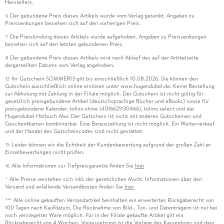
Herstellers.
Der gebundene Preis dieses Artikels wurde vom Verlag gesenkt. Angaben zu
6
Preissenkungen beziehen sich auf den vorherigen Preis.
Die Preisbindung dieses Artikels wurde aufgehoben. Angaben zu Preissenkungen
7
beziehen sich auf den letzten gebundenen Preis.
Der gebundene Preis dieses Artikels wird nach Ablauf des auf der Artikelseite
8
dargestellten Datums vom Verlag angehoben.
Ihr Gutschein SOMMER13 gilt bis einschließlich 10.08.2026. Sie können den
12
Gutschein ausschließlich online einlösen unter www.hugendubel.de. Keine Bestellung
zur Abholung mit Zahlung in der Filiale möglich. Der Gutschein ist nicht gültig für
gesetzlich preisgebundene Artikel (deutschsprachige Bücher und eBooks) sowie für
preisgebundene Kalender, tolino shine (4016621130466), tolino select und das
Hugendubel Hörbuch Abo. Der Gutschein ist nicht mit anderen Gutscheinen und
Geschenkkarten kombinierbar. Eine Barauszahlung ist nicht möglich. Ein Weiterverkauf
und der Handel des Gutscheincodes sind nicht gestattet.
Leider können wir die Echtheit der Kundenbewertung aufgrund der großen Zahl an
15
Einzelbewertungen nicht prüfen.
Alle Informationen zur Tiefpreisgarantie finden Sie
hier
16
Alle Preise verstehen sich inkl. der gesetzlichen MwSt. Informationen über den
*
Versand und anfallende Versandkosten finden Sie
hier
Alle online gekauften Versandartikel beinhalten ein erweitertes Rückgaberecht von
***
100 Tagen nach Kaufdatum. Die Rücknahme von Bild-, Ton- und Datenträgern ist nur bei
noch versiegelter Ware möglich. Für in der Filiale gekaufte Artikel gilt ein
Rückgaberecht von 4 Wochen. Voraussetzung ist die Vorlage des Kassenbons und dass