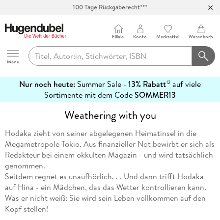
100 Tage Rückgaberecht***
Abholung in über 100 Filialen
Filiale
Konto
Merkzettel
Warenkorb
Hugendubel
Menu
Nur noch heute:
Summer Sale -
13% Rabatt
auf viele
12
mehr
Sortimente mit dem Code
SOMMER13
erfahren
Weathering with you
Hodaka zieht von seiner abgelegenen Heimatinsel in die
Megametropole Tokio. Aus finanzieller Not bewirbt er sich als
Redakteur bei einem okkulten Magazin - und wird tatsächlich
genommen.
Seitdem regnet es unaufhörlich. . . Und dann trifft Hodaka
auf Hina - ein Mädchen, das das Wetter kontrollieren kann.
Was er nicht weiß: Sie wird sein Leben vollkommen auf den
Kopf stellen!