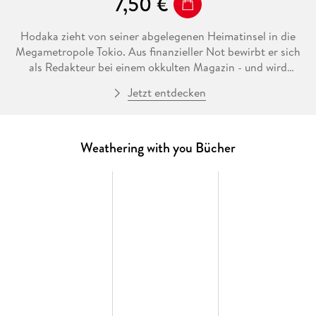
7,50 €
Hodaka zieht von seiner abgelegenen Heimatinsel in die
Megametropole Tokio. Aus finanzieller Not bewirbt er sich
als Redakteur bei einem okkulten Magazin - und wird
tatsächlich genommen.
Jetzt entdecken
Seitdem regnet es unaufhörlich. . . Und dann trifft Hodaka
auf Hina - ein Mädchen, das das Wetter kontrollieren kann.
Was er nicht weiß: Sie wird sein Leben vollkommen auf den
Kopf stellen!
Weathering with you Bücher