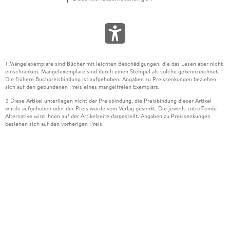
Mängelexemplare sind Bücher mit leichten Beschädigungen, die das Lesen aber nicht
1
einschränken. Mängelexemplare sind durch einen Stempel als solche gekennzeichnet.
Die frühere Buchpreisbindung ist aufgehoben. Angaben zu Preissenkungen beziehen
sich auf den gebundenen Preis eines mangelfreien Exemplars.
Diese Artikel unterliegen nicht der Preisbindung, die Preisbindung dieser Artikel
2
wurde aufgehoben oder der Preis wurde vom Verlag gesenkt. Die jeweils zutreffende
Alternative wird Ihnen auf der Artikelseite dargestellt. Angaben zu Preissenkungen
beziehen sich auf den vorherigen Preis.
Durch Öffnen der Leseprobe willigen Sie ein, dass Daten an den Anbieter der
3
Leseprobe übermittelt werden.
Der gebundene Preis dieses Artikels wird nach Ablauf des auf der Artikelseite
4
dargestellten Datums vom Verlag angehoben.
Der Preisvergleich bezieht sich auf die unverbindliche Preisempfehlung (UVP) des
5
Herstellers.
Der gebundene Preis dieses Artikels wurde vom Verlag gesenkt. Angaben zu
6
Preissenkungen beziehen sich auf den vorherigen Preis.
Die Preisbindung dieses Artikels wurde aufgehoben. Angaben zu Preissenkungen
7