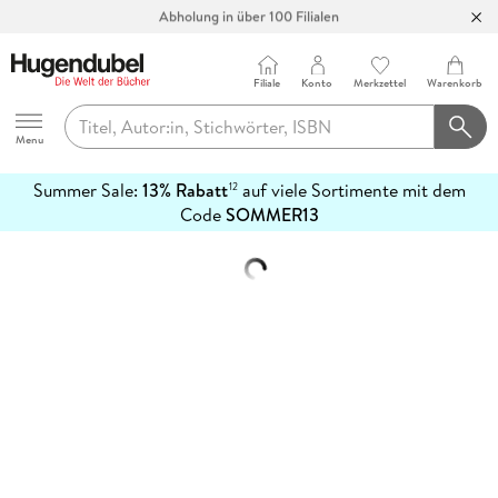
Abholung in über 100 Filialen
Filiale
Konto
Merkzettel
Warenkorb
Hugendubel
Menu
Summer Sale:
13% Rabatt
auf viele Sortimente mit dem
12
mehr
Code
SOMMER13
erfahren