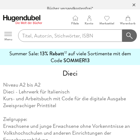
Bücher versandkostenfrei*
100 Tage Rückgaberecht***
Abholung in über 100 Filialen
Filiale
Konto
Merkzettel
Warenkorb
Hugendubel
Menu
Summer Sale:
13% Rabatt
auf viele Sortimente mit dem
12
mehr
Code
SOMMER13
erfahren
Dieci
Niveau A2 bis A2
Dieci - Lehrwerk für Italienisch
Kurs- und Arbeitsbuch mit Code für die digitale Ausgabe
Zweisprachiger Printtitel
Zielgruppe:
Erwachsene und junge Erwachsene ohne Vorkenntnisse an
Volkshochschulen und anderen Einrichtungen der
Erwachsenenbildung