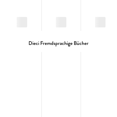
zusammengefasst.
Dieci
wird von einem Videocorso in 10 Episoden ergänzt (eine
Video-Episode einer Sitcom pro Lektion). Weiters gibt es pro
Lektion ein Projekt (Progetto), eine Kulturliste (Cultura)
sowie einen Selbsteinschätzungstest (Test).
Dieci Fremdsprachige Bücher
Der
Arbeitsteil
ergänzt den Kursteil mit den folgenden Rubriken:
- Cominicazione (Partneraufgaben)
- Grammatica (Grammatikteil mit Übungen und Erklärvideos)
- Vocabulario (illustrierter Wortschatzteil mit Übungen)
- Fonetica (Ausspracheteil mit Übungen)
- Esercizi (Übungsteil mit den Comic-Episoden " Vivere e