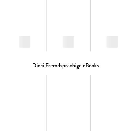
pensare All' Italiana")
- Zoom Grammaticale (Grammatikübersicht)
- Lessico (Lektionswortschatz)
- Verweise zu zahlreichen Videos und Linguaquiz von ALMA.
tv
Dieci Fremdsprachige eBooks