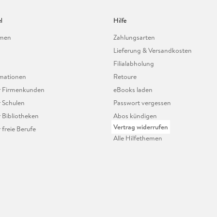
l
Hilfe
hmen
Zahlungsarten
Lieferung & Versandkosten
Filialabholung
mationen
Retoure
ür Firmenkunden
eBooks laden
r Schulen
Passwort vergessen
r Bibliotheken
Abos kündigen
Vertrag widerrufen
r freie Berufe
Alle Hilfethemen