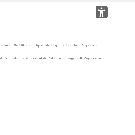
eichnet. Die frühere Buchpreisbindung ist aufgehoben. Angaben zu
e Alternative wird Ihnen auf der Artikelseite dargestellt. Angaben zu
ur Abholung mit Zahlung in der Filiale möglich. Der Gutschein ist nicht
t und das Hugendubel Hörbuch Abo. Der Gutschein ist nicht mit anderen