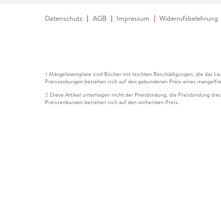
Datenschutz
AGB
Impressum
Widerrufsbelehrung
Mängelexemplare sind Bücher mit leichten Beschädigungen, die das Les
1
Preissenkungen beziehen sich auf den gebundenen Preis eines mangelfre
Diese Artikel unterliegen nicht der Preisbindung, die Preisbindung die
2
Preissenkungen beziehen sich auf den vorherigen Preis.
Durch Öffnen der Leseprobe willigen Sie ein, dass Daten an den Anbie
3
Der gebundene Preis dieses Artikels wird nach Ablauf des auf der Arti
4
Der Preisvergleich bezieht sich auf die unverbindliche Preisempfehlun
5
Der gebundene Preis dieses Artikels wurde vom Verlag gesenkt. Angabe
6
Die Preisbindung dieses Artikels wurde aufgehoben. Angaben zu Preis
7
Der gebundene Preis dieses Artikels wird nach Ablauf des auf der Arti
8
Ihr Gutschein SOMMER13 gilt bis einschließlich 10.08.2026. Sie könne
12
gültig für gesetzlich preisgebundene Artikel (deutschsprachige Bücher 
Gutscheinen und Geschenkkarten kombinierbar. Eine Barauszahlung ist ni