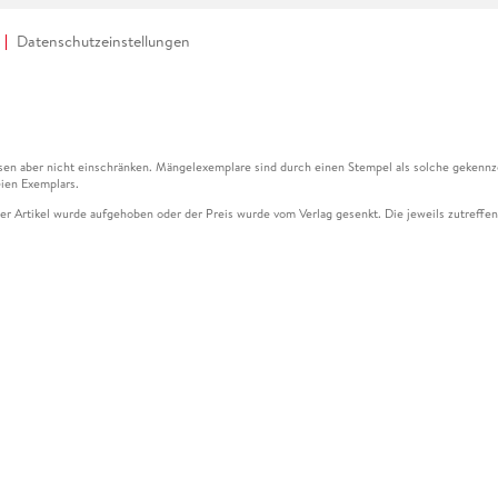
Datenschutzeinstellungen
en aber nicht einschränken. Mängelexemplare sind durch einen Stempel als solche gekennz
ien Exemplars.
ser Artikel wurde aufgehoben oder der Preis wurde vom Verlag gesenkt. Die jeweils zutreffend
ter der Leseprobe übermittelt werden.
kelseite dargestellten Datums vom Verlag angehoben.
g (UVP) des Herstellers.
n zu Preissenkungen beziehen sich auf den vorherigen Preis.
senkungen beziehen sich auf den letzten gebundenen Preis.
kelseite dargestellten Datums vom Verlag angehoben.
n den Gutschein ausschließlich online einlösen unter www.hugendubel.de. Keine Bestellung z
und eBooks) sowie für preisgebundene Kalender, tolino shine (4016621130466), tolino selec
cht möglich. Ein Weiterverkauf und der Handel des Gutscheincodes sind nicht gestattet.