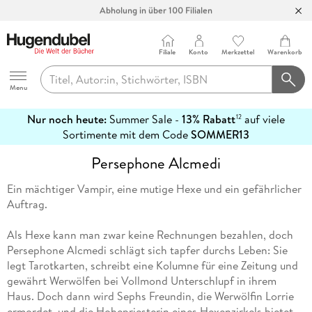
Abholung in über 100 Filialen
Filiale
Konto
Merkzettel
Warenkorb
Hugendubel
Menu
Nur noch heute:
Summer Sale -
13% Rabatt
auf viele
12
mehr
Sortimente mit dem Code
SOMMER13
erfahren
Persephone Alcmedi
Ein mächtiger Vampir, eine mutige Hexe und ein gefährlicher
Auftrag.
Als Hexe kann man zwar keine Rechnungen bezahlen, doch
Persephone Alcmedi schlägt sich tapfer durchs Leben: Sie
legt Tarotkarten, schreibt eine Kolumne für eine Zeitung und
gewährt Werwölfen bei Vollmond Unterschlupf in ihrem
Haus. Doch dann wird Sephs Freundin, die Werwölfin Lorrie
ermordet, und die Hohepriesterin eines Hexenzirkels bietet