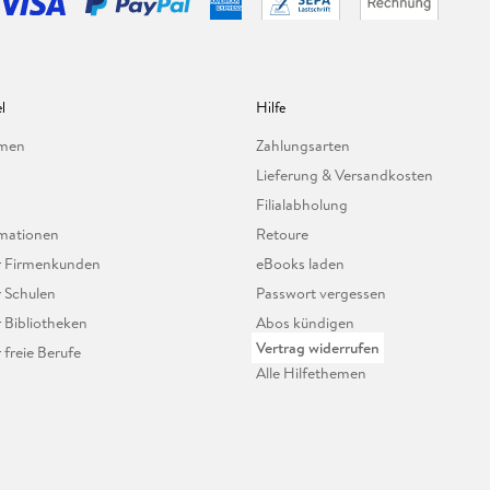
l
Hilfe
hmen
Zahlungsarten
Lieferung & Versandkosten
Filialabholung
mationen
Retoure
ür Firmenkunden
eBooks laden
r Schulen
Passwort vergessen
r Bibliotheken
Abos kündigen
Vertrag widerrufen
r freie Berufe
Alle Hilfethemen