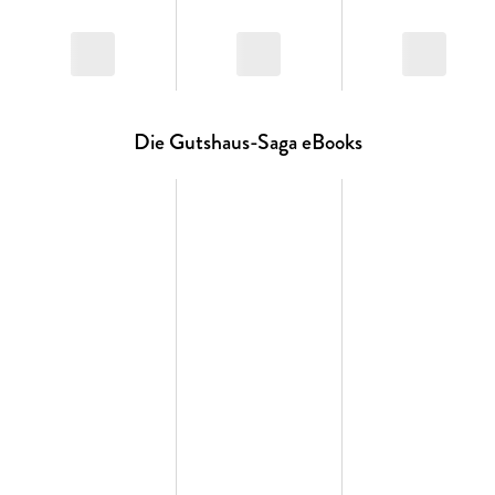
1. Die Tuchvilla
2. Die Töchter der Tuchvilla
3. Das Erbe der Tuchvilla
4. Rückkehr in die Tuchvilla
Die Gutshaus-Saga eBooks