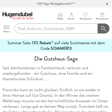
100 Tage Rückgaberecht***
Abholung in über 100 Filialen
Filiale
Konto
Merkzettel
Warenkorb
Hugendubel
Menu
Summer Sale:
13% Rabatt
auf viele Sortimente mit dem
12
mehr
Code
SOMMER13
erfahren
Die Gutshaus-Saga
Seit Jahrhunderten in Familienhand, verloren und
wiedergefunden - ein Gutshaus, eine Familie und ein
dramatisches Schicksal . . .
Franziska kann es nicht glauben: Endlich ist sie wieder in
ihrer Heimat auf Gut Dranitz. In den Wirren des zweiten
Weltkriegs musste sie das herrschaftliche Anwesen im Osten
verlassen. Lange gab es keinen Weg zurück. Trotzdem ließ sie
die Sehnsucht nicht mehr los. Nie konnte sie die glanzvollen