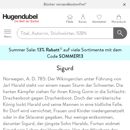
Bücher versandkostenfrei*
100 Tage Rückgaberecht***
Abholung in über 100 Filialen
Filiale
Konto
Merkzettel
Warenkorb
Hugendubel
Menu
Summer Sale:
13% Rabatt
auf viele Sortimente mit dem
12
mehr
Code
SOMMER13
erfahren
Sigurd
Norwegen, A. D. 785: Der Wikingerclan unter Führung von
Jarl Harald steht vor einem neuen Sturm der Schwerter. Die
harten Kämpfer ziehen für ihren König Gorm in die Schlacht:
Drachenboot gegen Drachenboot. Doch der verräterische
König lockt Harald und seine Mannen in eine tödliche Falle.
Ihr Dorf wird vernichtet, Frauen und Kinder niedergemetzelt
oder in die Sklaverei gegeben. Nur wenige entkommen,
darunter Sigurd, der jüngste Sohn Haralds. Fortan widmet
Sigurd sein Leben der Vergeltung. Von den Häschern des