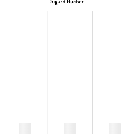
mit bedingungsloser Härte lehnt Sigurd sich gegen sein
Sigurd Bücher
Schicksal auf . . .