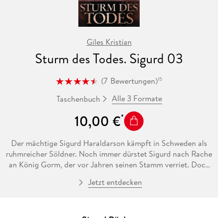
Giles Kristian
Sturm des Todes. Sigurd 03
(
7
Bewertungen
)
15
Alle 3 Formate
Taschenbuch
10,00 €
Der mächtige Sigurd Haraldarson kämpft in Schweden als
ruhmreicher Söldner. Noch immer dürstet Sigurd nach Rache
an König Gorm, der vor Jahren seinen Stamm verriet. Doch
das Glück verlässt Sigurd und seinen Mannen. Er gerät in die
Jetzt entdecken
Gefangenschaft des gnadenlosen Jarl Guthrum und wird wie
ein Sklave gehalten. Im Tempel von Ubsola soll Sigurd den
Göttern geopfert werden. Doch noch ist er nicht besiegt -