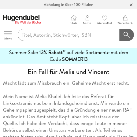
Abholung in über 100 Filialen
Filiale
Konto
Merkzettel
Warenkorb
Hugendubel
Menu
Summer Sale:
13% Rabatt
auf viele Sortimente mit dem
12
mehr
Code
SOMMER13
erfahren
Ein Fall für Melia und Vincent
Macht lädt zum Missbrauch ein. Geheime Macht erst recht.
Mein Name ist Melia Khalid. Ich leite das Referat für
Linksextremismus beim Inlandsgeheimdienst. Mir wurde ein
Geheimpapier zugespielt, das die Gründung einer neuen RAF
ankündigt. Das Amt steht Kopf, aber ich misstraue der
Quelle. Ich habe den Verdacht, dass einige Leute in meiner
Behörde selbst einen Umsturz vorbereiten. Als Teil eines
rechten Netzwerks, dem Freiheit und Demokratie ein Dorn im