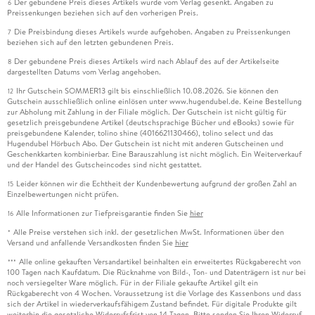
Der gebundene Preis dieses Artikels wurde vom Verlag gesenkt. Angaben zu
6
Preissenkungen beziehen sich auf den vorherigen Preis.
Die Preisbindung dieses Artikels wurde aufgehoben. Angaben zu Preissenkungen
7
beziehen sich auf den letzten gebundenen Preis.
Der gebundene Preis dieses Artikels wird nach Ablauf des auf der Artikelseite
8
dargestellten Datums vom Verlag angehoben.
Ihr Gutschein SOMMER13 gilt bis einschließlich 10.08.2026. Sie können den
12
Gutschein ausschließlich online einlösen unter www.hugendubel.de. Keine Bestellung
zur Abholung mit Zahlung in der Filiale möglich. Der Gutschein ist nicht gültig für
gesetzlich preisgebundene Artikel (deutschsprachige Bücher und eBooks) sowie für
preisgebundene Kalender, tolino shine (4016621130466), tolino select und das
Hugendubel Hörbuch Abo. Der Gutschein ist nicht mit anderen Gutscheinen und
Geschenkkarten kombinierbar. Eine Barauszahlung ist nicht möglich. Ein Weiterverkauf
und der Handel des Gutscheincodes sind nicht gestattet.
Leider können wir die Echtheit der Kundenbewertung aufgrund der großen Zahl an
15
Einzelbewertungen nicht prüfen.
Alle Informationen zur Tiefpreisgarantie finden Sie
hier
16
Alle Preise verstehen sich inkl. der gesetzlichen MwSt. Informationen über den
*
Versand und anfallende Versandkosten finden Sie
hier
Alle online gekauften Versandartikel beinhalten ein erweitertes Rückgaberecht von
***
100 Tagen nach Kaufdatum. Die Rücknahme von Bild-, Ton- und Datenträgern ist nur bei
noch versiegelter Ware möglich. Für in der Filiale gekaufte Artikel gilt ein
Rückgaberecht von 4 Wochen. Voraussetzung ist die Vorlage des Kassenbons und dass
sich der Artikel in wiederverkaufsfähigem Zustand befindet. Für digitale Produkte gilt
weiterhin die gesetzliche Widerrufsfrist von 14 Tagen. Bitte senden Sie Ihren Widerruf