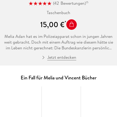
(
42
Bewertungen
)
15
Taschenbuch
15,00 €
Melia Adan hat es im Polizeiapparat schon in jungen Jahren
weit gebracht. Doch mit einem Auftrag wie diesem hätte sie
im Leben nicht gerechnet: Die Bundeskanzlerin persönlich
bittet um ihre Hilfe. Offenbar wird die Regierungschefin von
Jetzt entdecken
jemandem aus ihrem direkten Umfeld erpresst. Zugleich
bringt sich, angeführt von einem bekannten
Meinungsmacher, eine neue rechtskonservative Bewegung
für die nächsten Wahlen in Position. Angesichts der
Ein Fall für Melia und Vincent Bücher
aufgeheizten Stimmung im Land scheint plötzlich alles
möglich. Es entbrennt ein ungeheurer Kampf um politische
Glaubwürdigkeit, Einfluss und Macht.