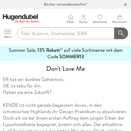
Bücher versandkostenfrei*
100 Tage Rückgaberecht***
Abholung in über 100 Filialen
Filiale
Konto
Merkzettel
Warenkorb
Hugendubel
Menu
Summer Sale:
13% Rabatt
auf viele Sortimente mit dem
12
mehr
Code
SOMMER13
erfahren
Don't Love Me
ER hat ein dunkles Geheimnis.
SIE ist tabu für ihn.
Haben sie eine Zukunft?
KENZIE ist nicht gerade begeistert davon, in den
schottischen Highlands ihr Design-Praktikum zu absolvieren.
Doch als sie bei ihrem ersten Auftrag dem jungen Erben der
Luxushotelkette begegnet, ändert sich alles. Der attraktive
Lyall fasziniert sie von der ersten Minute an. Doch welches