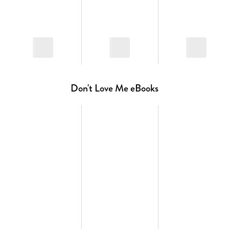
Band 1 - Don't Love Me
Band 2 - Don't Hate Me
Band 3 - Don't Leave Me
Shortstory - Don't Kiss Me (Nur als E-Book verfügbar)
Spice-Level: 2 von 5
Don't Love Me eBooks