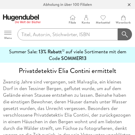
Abholung in über 100 Filialen
Filiale
Konto
Merkzettel
Warenkorb
Hugendubel
Menu
Summer Sale:
13% Rabatt
auf viele Sortimente mit dem
12
mehr
Code
SOMMER13
erfahren
Privatdetektiv Elia Contini ermittelt
Zwanzig Jahre sind vergangen, seit Malvaglia, ein kleines
Dorf in den Tessiner Bergen, geflutet wurde, um auf dem
Gelände einen Stausee entstehen zu lassen. Beinahe haben
die einstigen Bewohner, deren Häuser damals unter Wasser
gesetzt wurden, das Unrecht vergessen. Besonders der
verschlossene Privatdetektiv Elia Contini, der zurückgezogen
in einem Häuschen in den Bergen wohnt und am liebsten
durch die Wälder streift, um Füchse zu fotografieren, denkt
ungern an die Zeit zurück, in der sein Vater unter ungeklärten