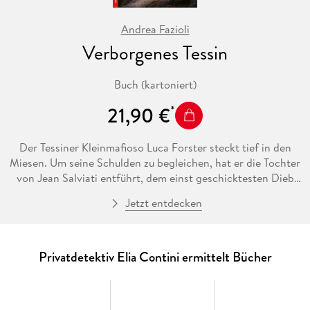
Andrea Fazioli
Verborgenes Tessin
Buch (kartoniert)
21,90 €
Der Tessiner Kleinmafioso Luca Forster steckt tief in den
Miesen. Um seine Schulden zu begleichen, hat er die Tochter
von Jean Salviati entführt, dem einst geschicktesten Dieb
der Schweiz, der ganz ohne Gewalt Banken und Villen
Jetzt entdecken
ausgeraubt hat, nur mit dem nötigen Know-how. Nach
langen Haftstrafen hat er sich zur Ruhe gesetzt und
kümmert sich als Gärtner in der Provence um
Blumenrabatten und Gemüsebeete. Für seine Tochter, eine
Privatdetektiv Elia Contini ermittelt Bücher
notorische Spielerin, die selbst verschuldet ist, soll Salviati
nun zehn Millionen Schweizer Franken Lösegeld an Forster
zahlen. Dem pensionierten Meisterdieb bleibt nichts anderes