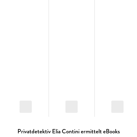
übrig, als einen letzten großen Coup einzufädeln: Er plant,
eine Filiale der Junker-Bank in Bellinzona zu überfallen, und
rekrutiert mehrere Komplizen. Darunter auch der
eigenbrötlerische Privatdetektiv Elia Contini, der Salviati
noch einen Gefallen schuldet. Und während Forster sich
schon die Hände reibt, überlegen die Hobbyganoven bereits,
wie sie zwei Fliegen mit einer Klappe schlagen können.
Privatdetektiv Elia Contini ermittelt eBooks