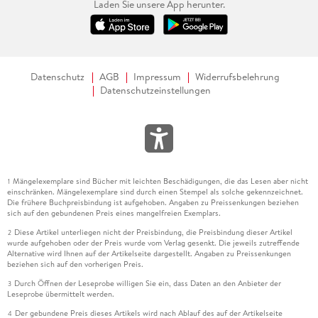
Laden Sie unsere App herunter.
Datenschutz
AGB
Impressum
Widerrufsbelehrung
Datenschutzeinstellungen
Mängelexemplare sind Bücher mit leichten Beschädigungen, die das Lesen aber nicht
1
einschränken. Mängelexemplare sind durch einen Stempel als solche gekennzeichnet.
Die frühere Buchpreisbindung ist aufgehoben. Angaben zu Preissenkungen beziehen
sich auf den gebundenen Preis eines mangelfreien Exemplars.
Diese Artikel unterliegen nicht der Preisbindung, die Preisbindung dieser Artikel
2
wurde aufgehoben oder der Preis wurde vom Verlag gesenkt. Die jeweils zutreffende
Alternative wird Ihnen auf der Artikelseite dargestellt. Angaben zu Preissenkungen
beziehen sich auf den vorherigen Preis.
Durch Öffnen der Leseprobe willigen Sie ein, dass Daten an den Anbieter der
3
Leseprobe übermittelt werden.
Der gebundene Preis dieses Artikels wird nach Ablauf des auf der Artikelseite
4