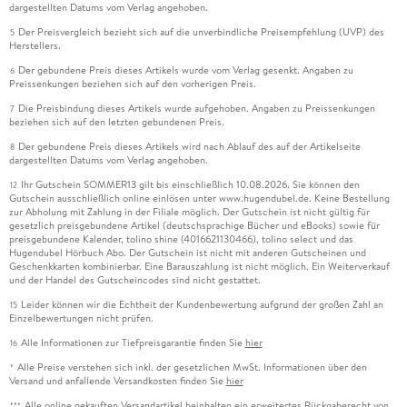
dargestellten Datums vom Verlag angehoben.
Der Preisvergleich bezieht sich auf die unverbindliche Preisempfehlung (UVP) des
5
Herstellers.
Der gebundene Preis dieses Artikels wurde vom Verlag gesenkt. Angaben zu
6
Preissenkungen beziehen sich auf den vorherigen Preis.
Die Preisbindung dieses Artikels wurde aufgehoben. Angaben zu Preissenkungen
7
beziehen sich auf den letzten gebundenen Preis.
Der gebundene Preis dieses Artikels wird nach Ablauf des auf der Artikelseite
8
dargestellten Datums vom Verlag angehoben.
Ihr Gutschein SOMMER13 gilt bis einschließlich 10.08.2026. Sie können den
12
Gutschein ausschließlich online einlösen unter www.hugendubel.de. Keine Bestellung
zur Abholung mit Zahlung in der Filiale möglich. Der Gutschein ist nicht gültig für
gesetzlich preisgebundene Artikel (deutschsprachige Bücher und eBooks) sowie für
preisgebundene Kalender, tolino shine (4016621130466), tolino select und das
Hugendubel Hörbuch Abo. Der Gutschein ist nicht mit anderen Gutscheinen und
Geschenkkarten kombinierbar. Eine Barauszahlung ist nicht möglich. Ein Weiterverkauf
und der Handel des Gutscheincodes sind nicht gestattet.
Leider können wir die Echtheit der Kundenbewertung aufgrund der großen Zahl an
15
Einzelbewertungen nicht prüfen.
Alle Informationen zur Tiefpreisgarantie finden Sie
hier
16
Alle Preise verstehen sich inkl. der gesetzlichen MwSt. Informationen über den
*
Versand und anfallende Versandkosten finden Sie
hier
Alle online gekauften Versandartikel beinhalten ein erweitertes Rückgaberecht von
***