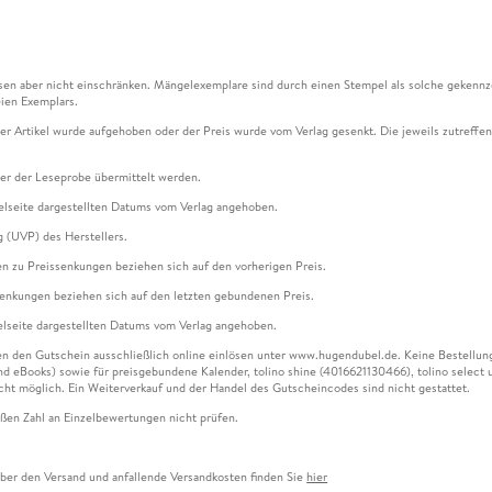
en aber nicht einschränken. Mängelexemplare sind durch einen Stempel als solche gekennz
ien Exemplars.
ser Artikel wurde aufgehoben oder der Preis wurde vom Verlag gesenkt. Die jeweils zutreffend
ter der Leseprobe übermittelt werden.
kelseite dargestellten Datums vom Verlag angehoben.
g (UVP) des Herstellers.
n zu Preissenkungen beziehen sich auf den vorherigen Preis.
senkungen beziehen sich auf den letzten gebundenen Preis.
kelseite dargestellten Datums vom Verlag angehoben.
n den Gutschein ausschließlich online einlösen unter www.hugendubel.de. Keine Bestellung z
und eBooks) sowie für preisgebundene Kalender, tolino shine (4016621130466), tolino selec
cht möglich. Ein Weiterverkauf und der Handel des Gutscheincodes sind nicht gestattet.
ßen Zahl an Einzelbewertungen nicht prüfen.
über den Versand und anfallende Versandkosten finden Sie
hier