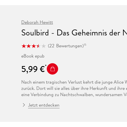
Fremdsprachige Bücher
n Lernhilfen
 Jugendbücher
eiber
Hörbuch Downloads im Bundle
cher
 Vergleich
 Puzzlezubehör
Lernen
New Adult
STABILO
Taschenbücher
hilfen
hriller
 Backen
er
lender
Ratgeber
Deborah Hewitt
op
hriller
Romance
Soulbird - Das Geheimnis der 
Sachbücher
precher:innen
Science Fiction
(
22
Bewertungen
)
15
Fremdsprachige Bücher
eBook epub
5,99 €
Nach einem tragischen Verlust kehrt die junge Alice
zurück. Dort will sie alles über ihre Herkunft und ih
eine Verbindung zu Nachtschwalben, wundersamen Vög
Doch ihre Gabe ist auch mit einem gefährlichen Vermä
Jetzt entdecken
Liebe zu dem geheimnisvollen Verbrecherjäger Crowle
Welt ins Verderben zu stürzen. Um sie zu retten, muss 
. .