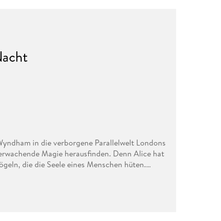
Nacht
 Wyndham in die verborgene Parallelwelt Londons
re erwachende Magie herausfinden. Denn Alice hat
eln, die die Seele eines Menschen hüten.
chtnis verbunden. Der dunkle Fluch stellt ihre
y auf eine harte Probe und droht, ihre ganze
Alice nicht weniger besiegen als den Tod selbst .