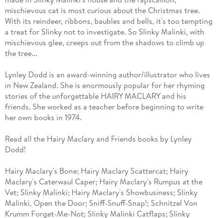
mischievous cat is most curious about the Christmas tree.
With its reindeer, ribbons, baubles and bells, it's too tempting
a treat for Slinky not to investigate. So Slinky Malinki, with
mischievous glee, creeps out from the shadows to climb up
the tree...
Lynley Dodd is an award-winning author/illustrator who lives
in New Zealand. She is enormously popular for her rhyming
stories of the unforgettable HAIRY MACLARY and his
friends. She worked as a teacher before beginning to write
her own books in 1974.
Read all the Hairy Maclary and Friends books by Lynley
Dodd!
Hairy Maclary's Bone; Hairy Maclary Scattercat; Hairy
Maclary's Caterwaul Caper; Hairy Maclary's Rumpus at the
Vet; Slinky Malinki; Hairy Maclary's Showbusiness; Slinky
Malinki, Open the Door; Sniff-Snuff-Snap!; Schnitzel Von
Krumm Forget-Me-Not; Slinky Malinki Catflaps; Slinky