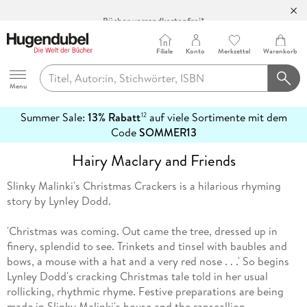
Bücher versandkostenfrei*
100 Tage Rückgaberecht***
Filiale
Konto
Merkzettel
Warenkorb
Abholung in über 100 Filialen
Hugendubel
Menu
Summer Sale:
13% Rabatt
auf viele Sortimente mit dem
12
mehr
Code
SOMMER13
erfahren
Hairy Maclary and Friends
Slinky Malinki's Christmas Crackers is a hilarious rhyming
story by Lynley Dodd.
'Christmas was coming. Out came the tree, dressed up in
finery, splendid to see. Trinkets and tinsel with baubles and
bows, a mouse with a hat and a very red nose . . .' So begins
Lynley Dodd's cracking Christmas tale told in her usual
rollicking, rhythmic rhyme. Festive preparations are being
made in Slinky Malinki's house and the rapscallion,