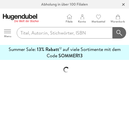
Abholung in über 100 Filialen
Filiale
Konto
Merkzettel
Warenkorb
Hugendubel
Menu
Summer Sale:
13% Rabatt
auf viele Sortimente mit dem
12
mehr
Code
SOMMER13
erfahren