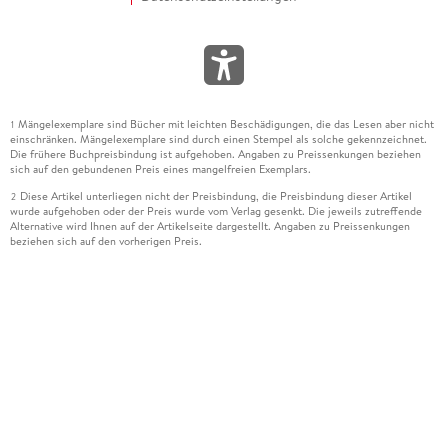
Mängelexemplare sind Bücher mit leichten Beschädigungen, die das Lesen aber nicht
1
einschränken. Mängelexemplare sind durch einen Stempel als solche gekennzeichnet.
Die frühere Buchpreisbindung ist aufgehoben. Angaben zu Preissenkungen beziehen
sich auf den gebundenen Preis eines mangelfreien Exemplars.
Diese Artikel unterliegen nicht der Preisbindung, die Preisbindung dieser Artikel
2
wurde aufgehoben oder der Preis wurde vom Verlag gesenkt. Die jeweils zutreffende
Alternative wird Ihnen auf der Artikelseite dargestellt. Angaben zu Preissenkungen
beziehen sich auf den vorherigen Preis.
Durch Öffnen der Leseprobe willigen Sie ein, dass Daten an den Anbieter der
3
Leseprobe übermittelt werden.
Der gebundene Preis dieses Artikels wird nach Ablauf des auf der Artikelseite
4
dargestellten Datums vom Verlag angehoben.
Der Preisvergleich bezieht sich auf die unverbindliche Preisempfehlung (UVP) des
5
Herstellers.
Der gebundene Preis dieses Artikels wurde vom Verlag gesenkt. Angaben zu
6
Preissenkungen beziehen sich auf den vorherigen Preis.
Die Preisbindung dieses Artikels wurde aufgehoben. Angaben zu Preissenkungen
7