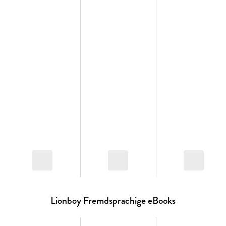
Lionboy was the first ever selection by the Blue Peter Book
Club.
Lionboy Fremdsprachige eBooks