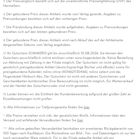
Der Preisvergleich bezieht sich auf die unverbindliche Preisempfehlung (UVP) des
5
Herstellers.
Der gebundene Preis dieses Artikels wurde vom Verlag gesenkt. Angaben zu
6
Preissenkungen beziehen sich auf den vorherigen Preis.
Die Preisbindung dieses Artikels wurde aufgehoben. Angaben zu Preissenkungen
7
beziehen sich auf den letzten gebundenen Preis.
Der gebundene Preis dieses Artikels wird nach Ablauf des auf der Artikelseite
8
dargestellten Datums vom Verlag angehoben.
Ihr Gutschein SOMMER13 gilt bis einschließlich 10.08.2026. Sie können den
12
Gutschein ausschließlich online einlösen unter www.hugendubel.de. Keine Bestellung
zur Abholung mit Zahlung in der Filiale möglich. Der Gutschein ist nicht gültig für
gesetzlich preisgebundene Artikel (deutschsprachige Bücher und eBooks) sowie für
preisgebundene Kalender, tolino shine (4016621130466), tolino select und das
Hugendubel Hörbuch Abo. Der Gutschein ist nicht mit anderen Gutscheinen und
Geschenkkarten kombinierbar. Eine Barauszahlung ist nicht möglich. Ein Weiterverkauf
und der Handel des Gutscheincodes sind nicht gestattet.
Leider können wir die Echtheit der Kundenbewertung aufgrund der großen Zahl an
15
Einzelbewertungen nicht prüfen.
Alle Informationen zur Tiefpreisgarantie finden Sie
hier
16
Alle Preise verstehen sich inkl. der gesetzlichen MwSt. Informationen über den
*
Versand und anfallende Versandkosten finden Sie
hier
Alle online gekauften Versandartikel beinhalten ein erweitertes Rückgaberecht von
***
100 Tagen nach Kaufdatum. Die Rücknahme von Bild-, Ton- und Datenträgern ist nur bei
noch versiegelter Ware möglich. Für in der Filiale gekaufte Artikel gilt ein