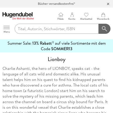
Bücher versandkostenfrei*
100 Tage Rückgaberecht***
Abholung in über 100 Filialen
Filiale
Konto
Merkzettel
Warenkorb
Hugendubel
Menu
Summer Sale:
13% Rabatt
auf viele Sortimente mit dem
12
mehr
Code
SOMMER13
erfahren
Lionboy
Charlie Ashanti, the hero of LIONBOY, speaks cat - the
language of all cats wild and domestic alike. His unusual
talent helps him on his quest to find his kidnapped parents
who have discovered a cure for asthma. The local cats of his
home town (a futuristic London) start him on his search to
solve the mystery of his missing parents, which leads him
across the channel on board a circus ship bound for Paris. It
is on this wonderful vessel that Charlie establishes a close
relationship with the homesick circus lions who become his