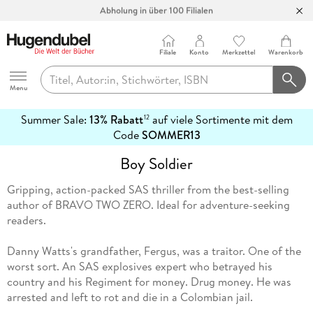
Abholung in über 100 Filialen
Filiale
Konto
Merkzettel
Warenkorb
Hugendubel
Menu
Summer Sale:
13% Rabatt
auf viele Sortimente mit dem
12
mehr
Code
SOMMER13
erfahren
Boy Soldier
Gripping, action-packed SAS thriller from the best-selling
author of BRAVO TWO ZERO. Ideal for adventure-seeking
readers.
Danny Watts's grandfather, Fergus, was a traitor. One of the
worst sort. An SAS explosives expert who betrayed his
country and his Regiment for money. Drug money. He was
arrested and left to rot and die in a Colombian jail.