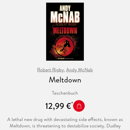
Robert Rigby
,
Andy McNab
Meltdown
Taschenbuch
12,99 €
A lethal new drug with devastating side effects, known as
Meltdown, is threatening to destabilize society. Dudley