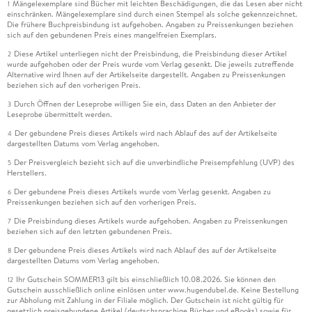
Mängelexemplare sind Bücher mit leichten Beschädigungen, die das Lesen aber nicht
1
einschränken. Mängelexemplare sind durch einen Stempel als solche gekennzeichnet.
Die frühere Buchpreisbindung ist aufgehoben. Angaben zu Preissenkungen beziehen
sich auf den gebundenen Preis eines mangelfreien Exemplars.
Diese Artikel unterliegen nicht der Preisbindung, die Preisbindung dieser Artikel
2
wurde aufgehoben oder der Preis wurde vom Verlag gesenkt. Die jeweils zutreffende
Alternative wird Ihnen auf der Artikelseite dargestellt. Angaben zu Preissenkungen
beziehen sich auf den vorherigen Preis.
Durch Öffnen der Leseprobe willigen Sie ein, dass Daten an den Anbieter der
3
Leseprobe übermittelt werden.
Der gebundene Preis dieses Artikels wird nach Ablauf des auf der Artikelseite
4
dargestellten Datums vom Verlag angehoben.
Der Preisvergleich bezieht sich auf die unverbindliche Preisempfehlung (UVP) des
5
Herstellers.
Der gebundene Preis dieses Artikels wurde vom Verlag gesenkt. Angaben zu
6
Preissenkungen beziehen sich auf den vorherigen Preis.
Die Preisbindung dieses Artikels wurde aufgehoben. Angaben zu Preissenkungen
7
beziehen sich auf den letzten gebundenen Preis.
Der gebundene Preis dieses Artikels wird nach Ablauf des auf der Artikelseite
8
dargestellten Datums vom Verlag angehoben.
Ihr Gutschein SOMMER13 gilt bis einschließlich 10.08.2026. Sie können den
12
Gutschein ausschließlich online einlösen unter www.hugendubel.de. Keine Bestellung
zur Abholung mit Zahlung in der Filiale möglich. Der Gutschein ist nicht gültig für
gesetzlich preisgebundene Artikel (deutschsprachige Bücher und eBooks) sowie für