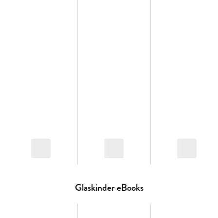
Alle Bände der »Glaskinder«-Reihe:
Glaskinder (Band 01)
Silberjunge (Band 02)
Steinengel (Band 03)
Glaskinder eBooks