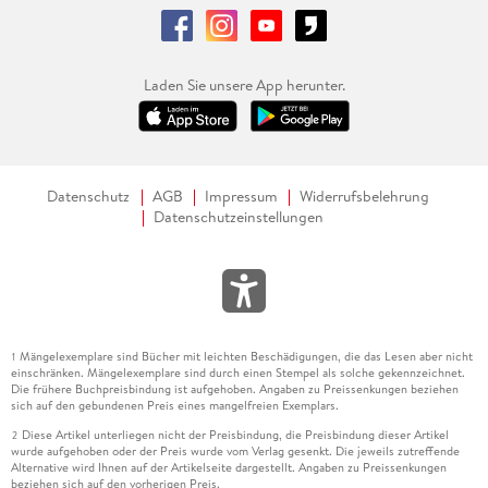
Laden Sie unsere App herunter.
Datenschutz
AGB
Impressum
Widerrufsbelehrung
Datenschutzeinstellungen
Mängelexemplare sind Bücher mit leichten Beschädigungen, die das Lesen aber nicht
1
einschränken. Mängelexemplare sind durch einen Stempel als solche gekennzeichnet.
Die frühere Buchpreisbindung ist aufgehoben. Angaben zu Preissenkungen beziehen
sich auf den gebundenen Preis eines mangelfreien Exemplars.
Diese Artikel unterliegen nicht der Preisbindung, die Preisbindung dieser Artikel
2
wurde aufgehoben oder der Preis wurde vom Verlag gesenkt. Die jeweils zutreffende
Alternative wird Ihnen auf der Artikelseite dargestellt. Angaben zu Preissenkungen
beziehen sich auf den vorherigen Preis.