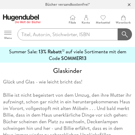
Bücher versandkostenfrei*
100 Tage Rückgaberecht***
Abholung in über 100 Filialen
Filiale
Konto
Merkzettel
Warenkorb
Hugendubel
Menu
Summer Sale:
13% Rabatt
auf viele Sortimente mit dem
12
mehr
Code
SOMMER13
erfahren
Glaskinder
Glück und Glas - wie leicht bricht das!
Billie ist nicht begeistert von dem Umzug, den ihre Mutter ihr
aufzwingt, schon gar nicht in ein heruntergekommenes Haus
im Vorort, vollgestopft mit alten Möbeln . . . Und bald merkt
Billie, dass in dem Haus unerklärliche Dinge vor sich gehen:
Bücher scheinen den Platz zu wechseln, Deckenlampen
schwingen hin und her - und Billie erfährt, dass es in dem
Haus immer wieder zu schrecklichen Unglücksfällen