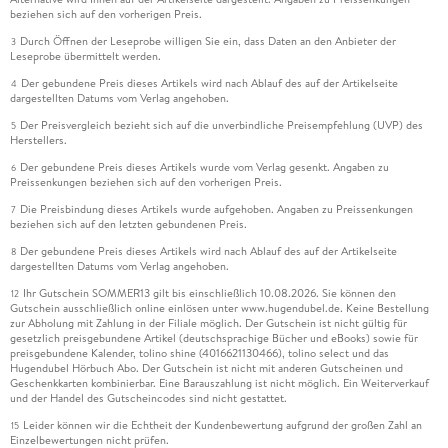
beziehen sich auf den vorherigen Preis.
Durch Öffnen der Leseprobe willigen Sie ein, dass Daten an den Anbieter der
3
Leseprobe übermittelt werden.
Der gebundene Preis dieses Artikels wird nach Ablauf des auf der Artikelseite
4
dargestellten Datums vom Verlag angehoben.
Der Preisvergleich bezieht sich auf die unverbindliche Preisempfehlung (UVP) des
5
Herstellers.
Der gebundene Preis dieses Artikels wurde vom Verlag gesenkt. Angaben zu
6
Preissenkungen beziehen sich auf den vorherigen Preis.
Die Preisbindung dieses Artikels wurde aufgehoben. Angaben zu Preissenkungen
7
beziehen sich auf den letzten gebundenen Preis.
Der gebundene Preis dieses Artikels wird nach Ablauf des auf der Artikelseite
8
dargestellten Datums vom Verlag angehoben.
Ihr Gutschein SOMMER13 gilt bis einschließlich 10.08.2026. Sie können den
12
Gutschein ausschließlich online einlösen unter www.hugendubel.de. Keine Bestellung
zur Abholung mit Zahlung in der Filiale möglich. Der Gutschein ist nicht gültig für
gesetzlich preisgebundene Artikel (deutschsprachige Bücher und eBooks) sowie für
preisgebundene Kalender, tolino shine (4016621130466), tolino select und das
Hugendubel Hörbuch Abo. Der Gutschein ist nicht mit anderen Gutscheinen und
Geschenkkarten kombinierbar. Eine Barauszahlung ist nicht möglich. Ein Weiterverkauf
und der Handel des Gutscheincodes sind nicht gestattet.
Leider können wir die Echtheit der Kundenbewertung aufgrund der großen Zahl an
15
Einzelbewertungen nicht prüfen.