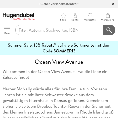
Bücher versandkostenfrei*
100 Tage Rückgaberecht***
Abholung in über 100 Filialen
Filiale
Konto
Merkzettel
Warenkorb
Hugendubel
Menu
Summer Sale:
13% Rabatt
auf viele Sortimente mit dem
12
mehr
Code
SOMMER13
erfahren
Ocean View Avenue
Willkommen in der Ocean View Avenue - wo die Liebe ein
Zuhause findet
Harper McNally würde alles für ihre Familie tun. Vor zehn
Jahren ist sie mit ihrer Schwester Brooke aus dem
gewalttätigen Elternhaus in Kansas geflohen. Gemeinsam
ziehen sie seitdem Brookes Tochter Reeva in der Sicherheit
des kleinen Inselstädtchens Jamestown in Rhode Island groß.
In dem gemütlichen Viertel mit den bunten Häusern an der