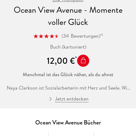
Ocean View Avenue - Momente
voller Glück
(
34
Bewertungen
)
15
Buch (kartoniert)
12,00 €
Manchmal ist das Glück näher, als du ahnst
Naya Clarkson ist Sozialarbeiterin mit Herz und Seele. Wie
eine Löwin kämpft sie für die Jugendlichen ihres
Jetzt entdecken
Wohnprojekts in Rhode Island, die ohne sie auf der Straße
stehen würden - ein Schicksal, das Naya nur zu gut versteht,
auch wenn inzwischen die Ocean View Avenue zu ihrer
zweiten Heimat geworden ist. Als die Straftaten und der
Ocean View Avenue Bücher
Vandalismus zunehmen, geraten ihre Schützlinge ins Visier
von Carter Sloan, einem Polizisten, für den es nur Gut und