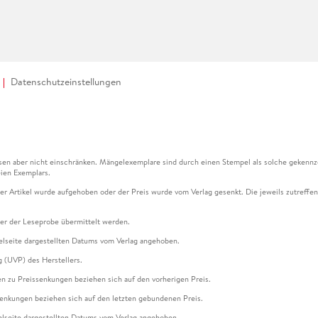
Datenschutzeinstellungen
en aber nicht einschränken. Mängelexemplare sind durch einen Stempel als solche gekennz
ien Exemplars.
ser Artikel wurde aufgehoben oder der Preis wurde vom Verlag gesenkt. Die jeweils zutreffend
ter der Leseprobe übermittelt werden.
kelseite dargestellten Datums vom Verlag angehoben.
g (UVP) des Herstellers.
n zu Preissenkungen beziehen sich auf den vorherigen Preis.
senkungen beziehen sich auf den letzten gebundenen Preis.
kelseite dargestellten Datums vom Verlag angehoben.