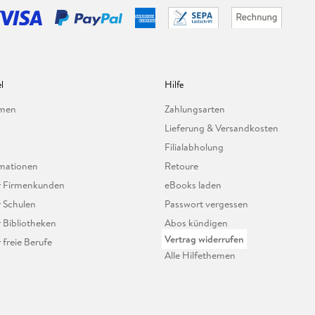
l
Hilfe
hmen
Zahlungsarten
Lieferung & Versandkosten
Filialabholung
mationen
Retoure
ür Firmenkunden
eBooks laden
r Schulen
Passwort vergessen
r Bibliotheken
Abos kündigen
Vertrag widerrufen
r freie Berufe
Alle Hilfethemen