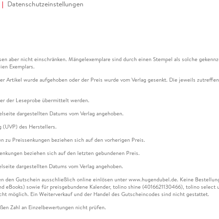
Datenschutzeinstellungen
en aber nicht einschränken. Mängelexemplare sind durch einen Stempel als solche gekennz
ien Exemplars.
ser Artikel wurde aufgehoben oder der Preis wurde vom Verlag gesenkt. Die jeweils zutreffend
ter der Leseprobe übermittelt werden.
kelseite dargestellten Datums vom Verlag angehoben.
g (UVP) des Herstellers.
n zu Preissenkungen beziehen sich auf den vorherigen Preis.
senkungen beziehen sich auf den letzten gebundenen Preis.
kelseite dargestellten Datums vom Verlag angehoben.
n den Gutschein ausschließlich online einlösen unter www.hugendubel.de. Keine Bestellung z
und eBooks) sowie für preisgebundene Kalender, tolino shine (4016621130466), tolino selec
cht möglich. Ein Weiterverkauf und der Handel des Gutscheincodes sind nicht gestattet.
ßen Zahl an Einzelbewertungen nicht prüfen.