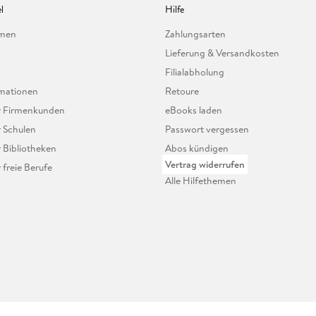
l
Hilfe
hmen
Zahlungsarten
Lieferung & Versandkosten
Filialabholung
mationen
Retoure
ür Firmenkunden
eBooks laden
r Schulen
Passwort vergessen
r Bibliotheken
Abos kündigen
Vertrag widerrufen
r freie Berufe
Alle Hilfethemen