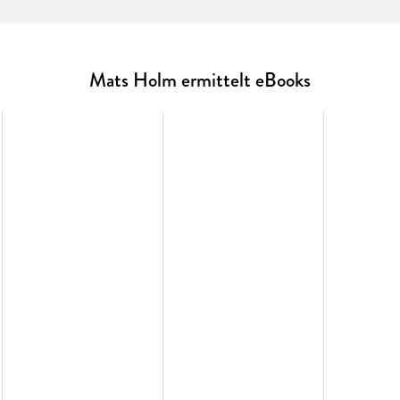
das Millionengeschäft mit Kochbüchern, TV-Shows u
warum? Je mehr Holm und seine smarte Mitarbeiterin si
Abgründe, die sich im Gastro-Imperium der Familie au
Mats Holm ermittelt eBooks