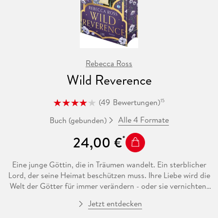
Rebecca Ross
Wild Reverence
(
49
Bewertungen
)
15
Alle 4 Formate
Buch (gebunden)
24,00 €
Eine junge Göttin, die in Träumen wandelt. Ein sterblicher
Lord, der seine Heimat beschützen muss. Ihre Liebe wird die
Welt der Götter für immer verändern - oder sie vernichten.
Matilda lebt als jüngste Göttin im Untenreich in ständiger
Jetzt entdecken
Gefahr vor den Grausamkeiten der Götter. Denn sie birgt ein