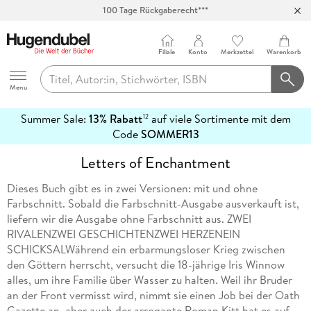
100 Tage Rückgaberecht***
Abholung in über 100 Filialen
Filiale
Konto
Merkzettel
Warenkorb
Hugendubel
Menu
Summer Sale:
13% Rabatt
auf viele Sortimente mit dem
12
mehr
Code
SOMMER13
erfahren
Letters of Enchantment
Dieses Buch gibt es in zwei Versionen: mit und ohne
Farbschnitt. Sobald die Farbschnitt-Ausgabe ausverkauft ist,
liefern wir die Ausgabe ohne Farbschnitt aus. ZWEI
RIVALENZWEI GESCHICHTENZWEI HERZENEIN
SCHICKSALWährend ein erbarmungsloser Krieg zwischen
den Göttern herrscht, versucht die 18-jährige Iris Winnow
alles, um ihre Familie über Wasser zu halten. Weil ihr Bruder
an der Front vermisst wird, nimmt sie einen Job bei der Oath
Gazette an, aber auch der arrogante Roman Kitt hat es auf